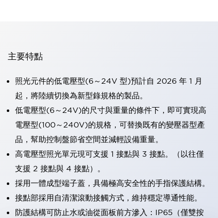
主要特點
照光元件的低電壓型(6～24V 型)預計自 2026 年 1 月
起，將陸續切換為新型錄規格的製品。
低電壓型(6～24V)的尺寸與重量的條件下，即可實現高
電壓型(100～240V)的規格，可替換既有的變壓器型產
品，幫助控制盤節省空間並減輕設備重量。
高電壓型照光單元現可支援 1 接點與 3 接點。（以往僅
支援 2 接點與 4 接點）。
採用一體成型端子蓋，具備極高安全性的手指保護結構。
接點部採用自清潔滾動接觸方式，維持穩定導通性能。
防護結構可防止水或油從面板前方滲入：IP65（僅雙按