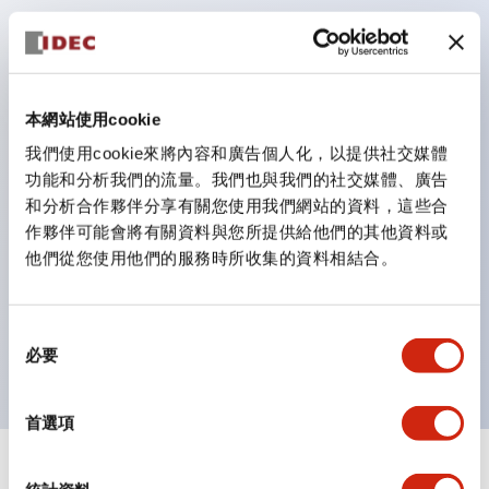
鈕開關為 IP40）。
雙按鈕開關，可將兩個獨立動作的按鈕以及一個指示燈這
三種功能集結於一顆開關。
完整支援全球各地需求的多種電壓規格。
本網站使用cookie
一顆 LED 燈泡即可呈現六種顏色（LSRD 燈泡）。以往
我們使用cookie來將內容和廣告個人化，以提供社交媒體
功能和分析我們的流量。我們也與我們的社交媒體、廣告
需分色管理的 LED 燈泡，如今可用單一顆燈泡呈現多種
和分析合作夥伴分享有關您使用我們網站的資料，這些合
顏色。
作夥伴可能會將有關資料與您所提供給他們的其他資料或
支援色彩通用設計（CUD）：可清楚辨識正方平頭形指
他們從您使用他們的服務時所收集的資料相結合。
示燈的亮燈/熄燈狀態，以及點燈時的顏色識別。
符合 ISO 3864-4 安全色規範：在危險或緊急狀況下，
同
顏色表現更明確鮮明，便於更多人識別。
必要
意
選
擇
首選項
+
規格
顯示全部