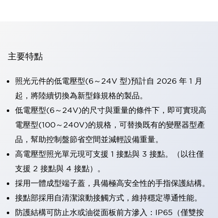
主要特點
照光元件的低電壓型(6～24V 型)預計自 2026 年 1 月
起，將陸續切換為新型錄規格的製品。
低電壓型(6～24V)的尺寸與重量的條件下，即可實現高
電壓型(100～240V)的規格，可替換既有的變壓器型產
品，幫助控制盤節省空間並減輕設備重量。
高電壓型照光單元現可支援 1 接點與 3 接點。（以往僅
支援 2 接點與 4 接點）。
採用一體成型端子蓋，具備極高安全性的手指保護結構。
接點部採用自清潔滾動接觸方式，維持穩定導通性能。
防護結構可防止水或油從面板前方滲入：IP65（僅雙按