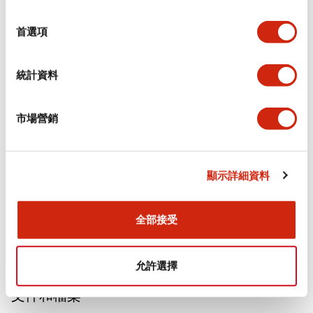
選
擇
審美規範
首選項
電氣規範（額定照明部分）
統計資料
環境規範
市場營銷
功能規格
機械規格
顯示詳細資料
安裝和安裝規範
全部接受
允許選擇
文件和檔案