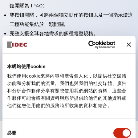
鈕開關為 IP40）。
雙按鈕開關，可將兩個獨立動作的按鈕以及一個指示燈這
三種功能集結於一顆開關。
完整支援全球各地需求的多種電壓規格。
一顆 LED 燈泡即可呈現六種顏色（LSRD 燈泡）。以往
需分色管理的 LED 燈泡，如今可用單一顆燈泡呈現多種
顏色。
本網站使用cookie
支援色彩通用設計（CUD）：可清楚辨識正方平頭形指
我們使用cookie來將內容和廣告個人化，以提供社交媒體
示燈的亮燈/熄燈狀態，以及點燈時的顏色識別。
功能和分析我們的流量。我們也與我們的社交媒體、廣告
符合 ISO 3864-4 安全色規範：在危險或緊急狀況下，
和分析合作夥伴分享有關您使用我們網站的資料，這些合
顏色表現更明確鮮明，便於更多人識別。
作夥伴可能會將有關資料與您所提供給他們的其他資料或
他們從您使用他們的服務時所收集的資料相結合。
同
必要
意
+
規格
顯示全部