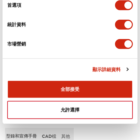
擇
首選項
審美規範
統計資料
環境規範
功能規格
市場營銷
機械規格
顯示詳細資料
安裝和安裝規範
全部接受
允許選擇
文件和檔案
型錄和宣傳手冊
CAD檔
其他