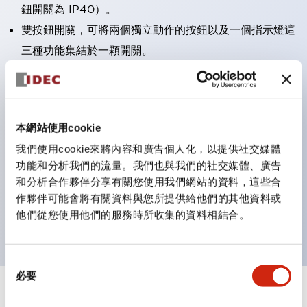
鈕開關為 IP40）。
雙按鈕開關，可將兩個獨立動作的按鈕以及一個指示燈這
三種功能集結於一顆開關。
完整支援全球各地需求的多種電壓規格。
一顆 LED 燈泡即可呈現六種顏色（LSRD 燈泡）。以往
需分色管理的 LED 燈泡，如今可用單一顆燈泡呈現多種
本網站使用cookie
顏色。
我們使用cookie來將內容和廣告個人化，以提供社交媒體
支援色彩通用設計（CUD）：可清楚辨識正方平頭形指
功能和分析我們的流量。我們也與我們的社交媒體、廣告
示燈的亮燈/熄燈狀態，以及點燈時的顏色識別。
和分析合作夥伴分享有關您使用我們網站的資料，這些合
符合 ISO 3864-4 安全色規範：在危險或緊急狀況下，
作夥伴可能會將有關資料與您所提供給他們的其他資料或
顏色表現更明確鮮明，便於更多人識別。
他們從您使用他們的服務時所收集的資料相結合。
同
必要
意
選
+
規格
顯示全部