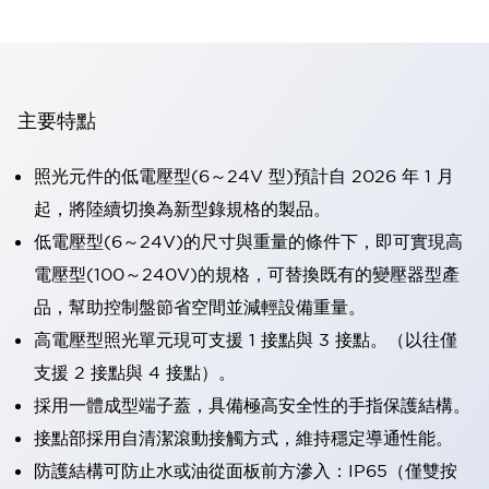
主要特點
照光元件的低電壓型(6～24V 型)預計自 2026 年 1 月
起，將陸續切換為新型錄規格的製品。
低電壓型(6～24V)的尺寸與重量的條件下，即可實現高
電壓型(100～240V)的規格，可替換既有的變壓器型產
品，幫助控制盤節省空間並減輕設備重量。
高電壓型照光單元現可支援 1 接點與 3 接點。（以往僅
支援 2 接點與 4 接點）。
採用一體成型端子蓋，具備極高安全性的手指保護結構。
接點部採用自清潔滾動接觸方式，維持穩定導通性能。
防護結構可防止水或油從面板前方滲入：IP65（僅雙按