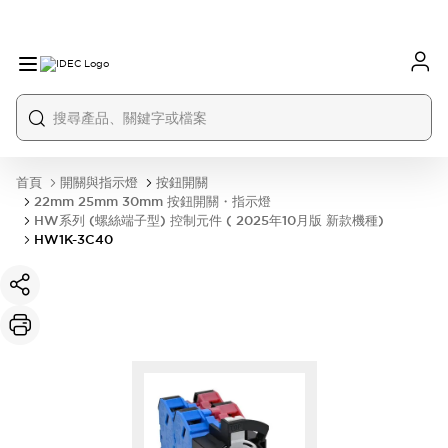
首頁
開關與指示燈
按鈕開關
22mm 25mm 30mm 按鈕開關・指示燈
HW系列 (螺絲端子型) 控制元件 ( 2025年10月版 新款機種)
HW1K-3C40