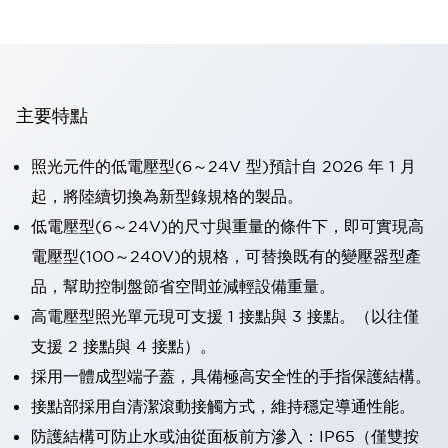
主要特點
照光元件的低電壓型(6～24V 型)預計自 2026 年 1 月
起，將陸續切換為新型錄規格的製品。
低電壓型(6～24V)的尺寸與重量的條件下，即可實現高
電壓型(100～240V)的規格，可替換既有的變壓器型產
品，幫助控制盤節省空間並減輕設備重量。
高電壓型照光單元現可支援 1 接點與 3 接點。（以往僅
支援 2 接點與 4 接點）。
採用一體成型端子蓋，具備極高安全性的手指保護結構。
接點部採用自清潔滾動接觸方式，維持穩定導通性能。
防護結構可防止水或油從面板前方滲入：IP65（僅雙按