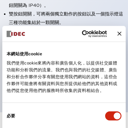
鈕開關為 IP40）。
雙按鈕開關，可將兩個獨立動作的按鈕以及一個指示燈這
三種功能集結於一顆開關。
完整支援全球各地需求的多種電壓規格。
一顆 LED 燈泡即可呈現六種顏色（LSRD 燈泡）。以往
需分色管理的 LED 燈泡，如今可用單一顆燈泡呈現多種
本網站使用cookie
顏色。
我們使用cookie來將內容和廣告個人化，以提供社交媒體
支援色彩通用設計（CUD）：可清楚辨識正方平頭形指
功能和分析我們的流量。我們也與我們的社交媒體、廣告
示燈的亮燈/熄燈狀態，以及點燈時的顏色識別。
和分析合作夥伴分享有關您使用我們網站的資料，這些合
符合 ISO 3864-4 安全色規範：在危險或緊急狀況下，
作夥伴可能會將有關資料與您所提供給他們的其他資料或
他們從您使用他們的服務時所收集的資料相結合。
顏色表現更明確鮮明，便於更多人識別。
同
必要
意
選
+
規格
顯示全部