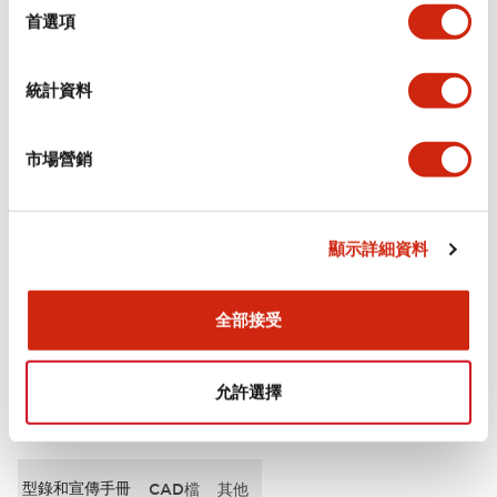
擇
首選項
審美規範
統計資料
環境規範
市場營銷
功能規格
機械規格
顯示詳細資料
安裝和安裝規範
全部接受
允許選擇
文件和檔案
型錄和宣傳手冊
CAD檔
其他