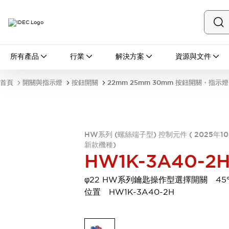
所有產品
所有產品
行業
解決方案
資源與文件
開關與指示燈
按鈕開關
首頁
開關與指示燈
按鈕開關
22mm 25mm 30mm 按鈕開關・指示燈
指示燈和蜂鳴器
瀏覽全部
安全與防爆
安全設備
防爆設備
HW系列 (螺絲端子型) 控制元件 ( 2025年1
瀏覽全部
新款機種)
盤櫃
HW1K-3A40-2
繼電器·計時器
電源供應器
φ22 HW系列鑰匙操作型選擇開關 45°
回路保護器
位置 HW1K-3A40-2H
LED照明裝置
端子台
瀏覽全部
自動化