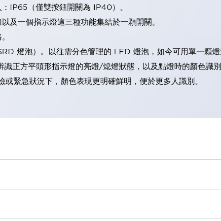
IP65（僅雙按鈕開關為 IP40）。
鈕以及一個指示燈這三種功能集結於一顆開關。
格。
LSRD 燈泡）。以往需分色管理的 LED 燈泡，如今可用單一顆
辨識正方平頭形指示燈的亮燈/熄燈狀態，以及點燈時的顏色識
範：在危險或緊急狀況下，顏色表現更明確鮮明，便於更多人識別。