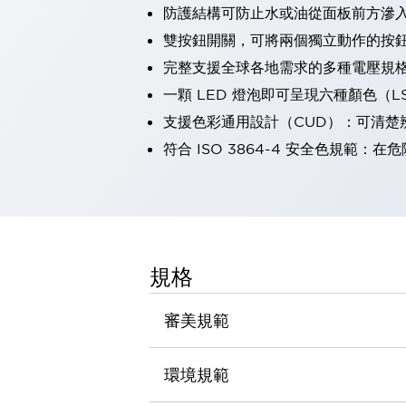
防護結構可防止水或油從面板前方滲入：
瀏覽全部
機器人
雙按鈕開關，可將兩個獨立動作的按
使人機協作更安全、更高效
完整支援全球各地需求的多種電壓規
發揮協作機器人潛力的安全措施
瀏覽全部
一顆 LED 燈泡即可呈現六種顏色（
半導體
支援色彩通用設計（CUD）：可清楚
提高半導體製造裝置設計自由度的方法
瞬間完成開關的更換，避免停機時間拉長
符合 ISO 3864-4 安全色規
充分對應安全標準
瀏覽全部
瀏覽全部
解決方案
IIoT（工業物聯網）
去面板化
RFID 認證
規格
安全及其未來
安全及其未來 | 解決⽅案
審美規範
瀏覽全部
從基礎了解安全元件
瀏覽全部
環境規範
資源與文件