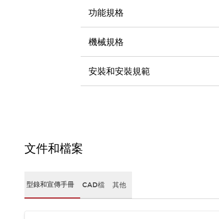
CAD檔
功能規格
型錄和宣傳手冊
影片專區
選型系統
機械規格
軟體下載
邏輯模擬器
安裝和安裝規範
產品資安通知
最新消息
新聞中心
活動
促銷活動
部落格
支援
文件和檔案
聯絡我們
服務據點
產品變更/停產通知
RoHS指令對應
型錄和宣傳手冊
CAD檔
其他
認證與標準