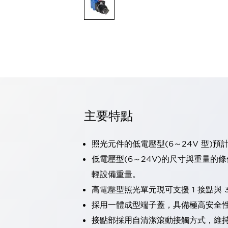
可程式控制器
可程式人機介面
工業乙太網路設備
瀏覽全部
自動識別
自動識別
感測器
瀏覽全部
行業
汽車
主要特點
工業機器人的潛在風險，從第三者角度徹底驗證
減少安全柵內的人身事故
兼顧良好的視認性及減少維修工時
照光元件的低電壓型(6～24V 型)預
最適合小型裝置的安全對策
瀏覽全部
低電壓型(6～24V)的尺寸與重量的
工具機
輕設備重量。
降低機床成本的技巧簡單的讓人意外
尋找讓機床更小型化的可能性
高電壓型照光單元現可支援 1 接點與 3
從外觀設計的觀點提升機床的附加價值
採用一體成型端子蓋，具備極高安全
預防導致機器故障的「瞬停」
接點部採用自清潔滾動接觸方式，維
3位置促動開關確保綜合加工中心機的安全性