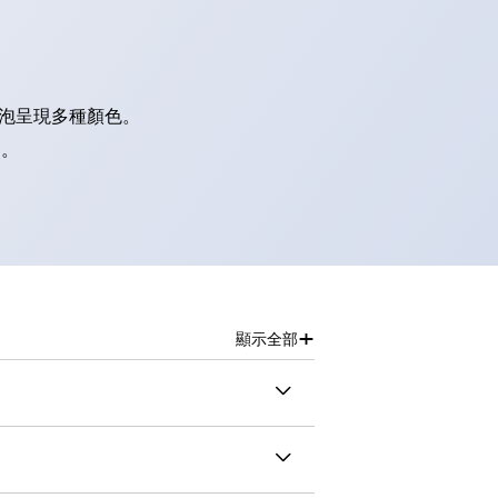
燈泡呈現多種顏色。
別。
+
顯示全部