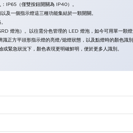
IP65（僅雙按鈕開關為 IP40）。
鈕以及一個指示燈這三種功能集結於一顆開關。
格。
LSRD 燈泡）。以往需分色管理的 LED 燈泡，如今可用單一顆
辨識正方平頭形指示燈的亮燈/熄燈狀態，以及點燈時的顏色識
範：在危險或緊急狀況下，顏色表現更明確鮮明，便於更多人識別。