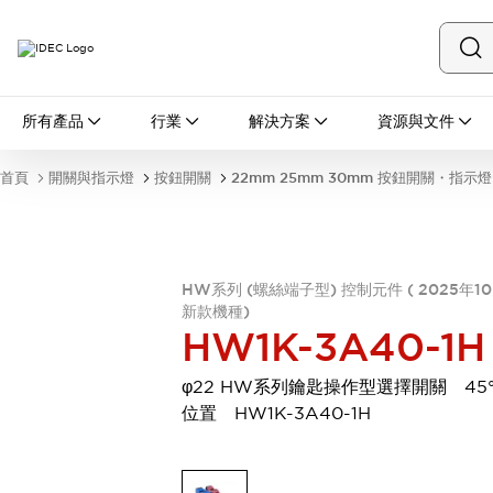
所有產品
所有產品
行業
解決方案
資源與文件
開關與指示燈
按鈕開關
首頁
開關與指示燈
按鈕開關
22mm 25mm 30mm 按鈕開關・指示燈
指示燈和蜂鳴器
瀏覽全部
安全與防爆
安全設備
防爆設備
HW系列 (螺絲端子型) 控制元件 ( 2025年1
瀏覽全部
新款機種)
盤櫃
HW1K-3A40-1H
繼電器·計時器
電源供應器
φ22 HW系列鑰匙操作型選擇開關 45°
回路保護器
位置 HW1K-3A40-1H
LED照明裝置
端子台
瀏覽全部
自動化