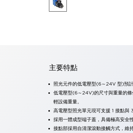
可程式控制器
可程式人機介面
工業乙太網路設備
瀏覽全部
自動識別
自動識別
感測器
瀏覽全部
行業
汽車
主要特點
工業機器人的潛在風險，從第三者角度徹底驗證
減少安全柵內的人身事故
兼顧良好的視認性及減少維修工時
照光元件的低電壓型(6～24V 型)預
最適合小型裝置的安全對策
瀏覽全部
低電壓型(6～24V)的尺寸與重量的
工具機
輕設備重量。
降低機床成本的技巧簡單的讓人意外
尋找讓機床更小型化的可能性
高電壓型照光單元現可支援 1 接點與 3
從外觀設計的觀點提升機床的附加價值
採用一體成型端子蓋，具備極高安全
預防導致機器故障的「瞬停」
接點部採用自清潔滾動接觸方式，維
3位置促動開關確保綜合加工中心機的安全性