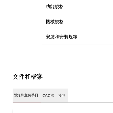
CAD檔
功能規格
型錄和宣傳手冊
影片專區
選型系統
機械規格
軟體下載
邏輯模擬器
安裝和安裝規範
產品資安通知
最新消息
新聞中心
活動
促銷活動
部落格
支援
文件和檔案
聯絡我們
服務據點
產品變更/停產通知
RoHS指令對應
型錄和宣傳手冊
CAD檔
其他
認證與標準