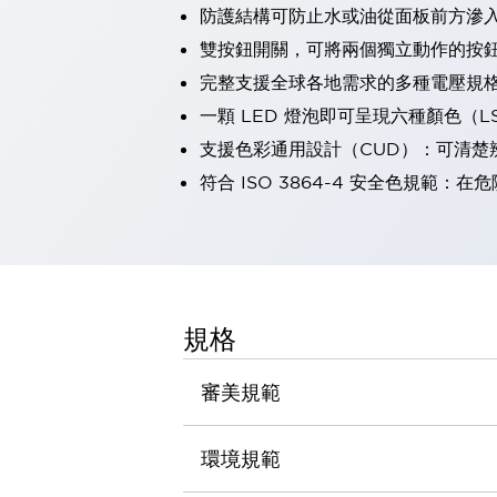
防護結構可防止水或油從面板前方滲入：
瀏覽全部
機器人
雙按鈕開關，可將兩個獨立動作的按
使人機協作更安全、更高效
完整支援全球各地需求的多種電壓規
發揮協作機器人潛力的安全措施
瀏覽全部
一顆 LED 燈泡即可呈現六種顏色（
半導體
支援色彩通用設計（CUD）：可清楚
提高半導體製造裝置設計自由度的方法
瞬間完成開關的更換，避免停機時間拉長
符合 ISO 3864-4 安全色規
充分對應安全標準
瀏覽全部
瀏覽全部
解決方案
IIoT（工業物聯網）
去面板化
RFID 認證
規格
安全及其未來
安全及其未來 | 解決⽅案
審美規範
瀏覽全部
從基礎了解安全元件
瀏覽全部
環境規範
資源與文件