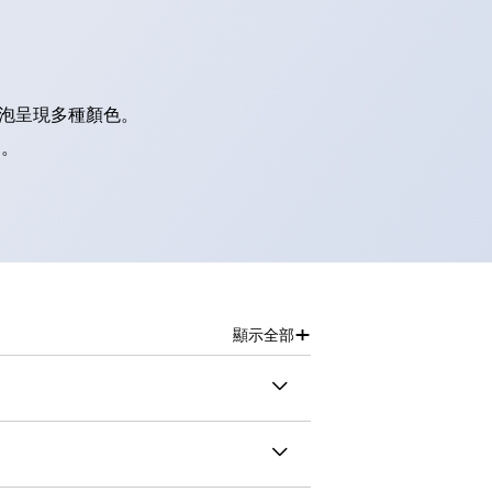
燈泡呈現多種顏色。
別。
+
顯示全部