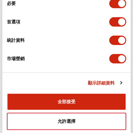
必要
意
文件和檔案
選
擇
首選項
型錄和宣傳手冊
其他
統計資料
HW系列 Push-in式 控制元件 (中文簡體版)
市場營銷
2024/10/01
.PDF
4.61MB
顯示詳細資料
HW系列 控制元件(2025年更新版) (中文簡體版)
2026/07/13
.PDF
3.87MB
全部接受
允許選擇
HW系列控制盒