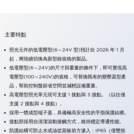
主要特點
照光元件的低電壓型(6～24V 型)預計自 2026 年 1 月
起，將陸續切換為新型錄規格的製品。
低電壓型(6～24V)的尺寸與重量的條件下，即可實現高
電壓型(100～240V)的規格，可替換既有的變壓器型產
品，幫助控制盤節省空間並減輕設備重量。
高電壓型照光單元現可支援 1 接點與 3 接點。（以往僅
支援 2 接點與 4 接點）。
採用一體成型端子蓋，具備極高安全性的手指保護結構。
接點部採用自清潔滾動接觸方式，維持穩定導通性能。
防護結構可防止水或油從面板前方滲入：IP65（僅雙按