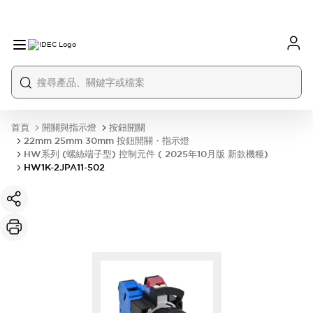
首頁
開關與指示燈
按鈕開關
22mm 25mm 30mm 按鈕開關・指示燈
HW系列 (螺絲端子型) 控制元件 ( 2025年10月版 新款機種)
HW1K-2JPA11-502