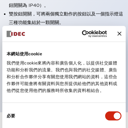
鈕開關為 IP40）。
雙按鈕開關，可將兩個獨立動作的按鈕以及一個指示燈這
三種功能集結於一顆開關。
完整支援全球各地需求的多種電壓規格。
一顆 LED 燈泡即可呈現六種顏色（LSRD 燈泡）。以往
需分色管理的 LED 燈泡，如今可用單一顆燈泡呈現多種
本網站使用cookie
顏色。
我們使用cookie來將內容和廣告個人化，以提供社交媒體
支援色彩通用設計（CUD）：可清楚辨識正方平頭形指
功能和分析我們的流量。我們也與我們的社交媒體、廣告
示燈的亮燈/熄燈狀態，以及點燈時的顏色識別。
和分析合作夥伴分享有關您使用我們網站的資料，這些合
符合 ISO 3864-4 安全色規範：在危險或緊急狀況下，
作夥伴可能會將有關資料與您所提供給他們的其他資料或
他們從您使用他們的服務時所收集的資料相結合。
顏色表現更明確鮮明，便於更多人識別。
同
必要
意
選
+
規格
顯示全部