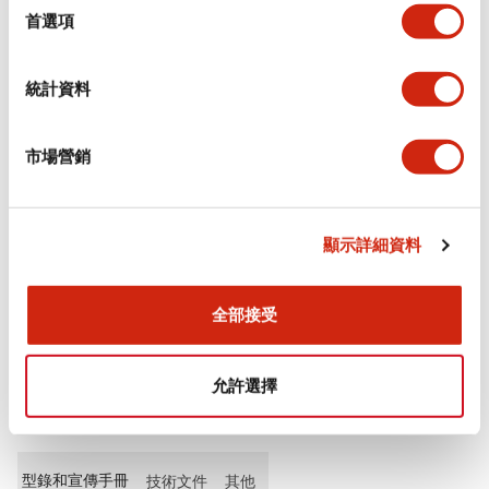
擇
首選項
審美規範
統計資料
環境規範
市場營銷
功能規格
機械規格
顯示詳細資料
安裝和安裝規範
全部接受
允許選擇
文件和檔案
型錄和宣傳手冊
技術文件
其他