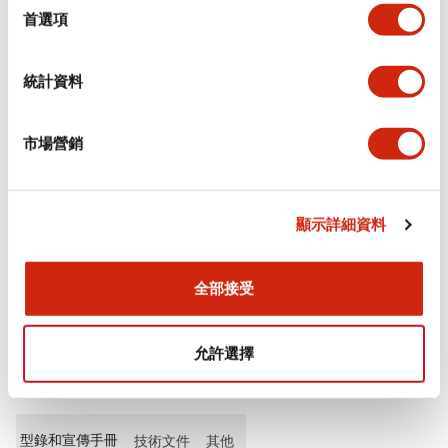
擇
首選項
審美規範
統計資料
環境規範
市場營銷
功能規格
機械規格
顯示詳細資料
安裝和安裝規範
全部接受
允許選擇
文件和檔案
型錄和宣傳手冊
技術文件
其他