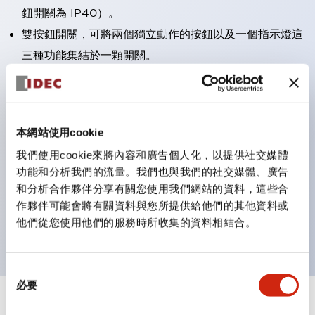
鈕開關為 IP40）。
雙按鈕開關，可將兩個獨立動作的按鈕以及一個指示燈這
三種功能集結於一顆開關。
完整支援全球各地需求的多種電壓規格。
一顆 LED 燈泡即可呈現六種顏色（LSRD 燈泡）。以往
需分色管理的 LED 燈泡，如今可用單一顆燈泡呈現多種
本網站使用cookie
顏色。
我們使用cookie來將內容和廣告個人化，以提供社交媒體
支援色彩通用設計（CUD）：可清楚辨識正方平頭形指
功能和分析我們的流量。我們也與我們的社交媒體、廣告
示燈的亮燈/熄燈狀態，以及點燈時的顏色識別。
和分析合作夥伴分享有關您使用我們網站的資料，這些合
符合 ISO 3864-4 安全色規範：在危險或緊急狀況下，
作夥伴可能會將有關資料與您所提供給他們的其他資料或
他們從您使用他們的服務時所收集的資料相結合。
顏色表現更明確鮮明，便於更多人識別。
同
必要
意
選
+
規格
顯示全部