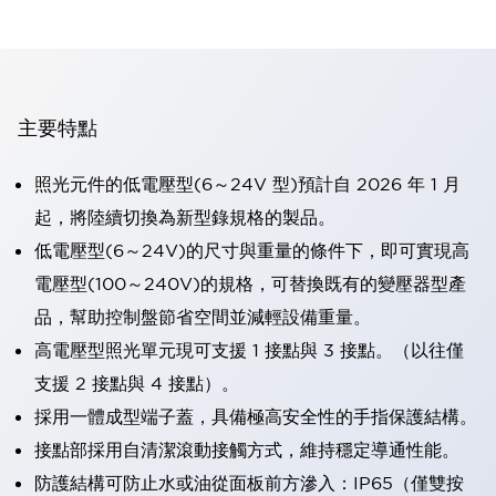
主要特點
照光元件的低電壓型(6～24V 型)預計自 2026 年 1 月
起，將陸續切換為新型錄規格的製品。
低電壓型(6～24V)的尺寸與重量的條件下，即可實現高
電壓型(100～240V)的規格，可替換既有的變壓器型產
品，幫助控制盤節省空間並減輕設備重量。
高電壓型照光單元現可支援 1 接點與 3 接點。（以往僅
支援 2 接點與 4 接點）。
採用一體成型端子蓋，具備極高安全性的手指保護結構。
接點部採用自清潔滾動接觸方式，維持穩定導通性能。
防護結構可防止水或油從面板前方滲入：IP65（僅雙按