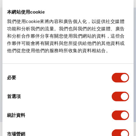
本網站使用cookie
我們使用cookie來將內容和廣告個人化，以提供社交媒體
主要特點
功能和分析我們的流量。我們也與我們的社交媒體、廣告
和分析合作夥伴分享有關您使用我們網站的資料，這些合
作夥伴可能會將有關資料與您所提供給他們的其他資料或
業界首創！一顆 LED 燈泡即可呈現六種顏色（LSRD 燈
他們從您使用他們的服務時所收集的資料相結合。
泡）。以往需分色管理的 LED 燈泡，如今可用單一顆燈
泡呈現多種顏色。
同
符合 ISO 3864-4 安全色規範：在危險或緊急狀況下，
必要
意
顏色表現更明確鮮明，便於更多人識別。
選
簡易配線，提升作業效率不易脫線，振動時也更安心
擇
首選項
導電部採用 IP20 手指保護結構。
統計資料
市場營銷