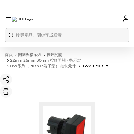
首頁
開關與指示燈
按鈕開關
22mm 25mm 30mm 按鈕開關・指示燈
HW系列（Push In端子型） 控制元件
HW2B-M1R-PS