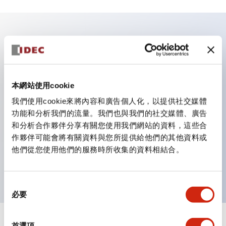
主要特點
業界首創！一顆 LED 燈泡即可呈現六種顏色（LSRD 燈
本網站使用cookie
泡）。以往需分色管理的 LED 燈泡，如今可用單一顆燈
我們使用cookie來將內容和廣告個人化，以提供社交媒體
泡呈現多種顏色。
功能和分析我們的流量。我們也與我們的社交媒體、廣告
符合 ISO 3864-4 安全色規範：在危險或緊急狀況下，
和分析合作夥伴分享有關您使用我們網站的資料，這些合
顏色表現更明確鮮明，便於更多人識別。
作夥伴可能會將有關資料與您所提供給他們的其他資料或
簡易配線，提升作業效率不易脫線，振動時也更安心
他們從您使用他們的服務時所收集的資料相結合。
導電部採用 IP20 手指保護結構。
同
必要
意
選
擇
首選項