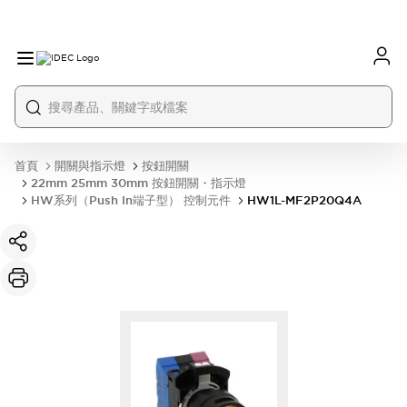
首頁
開關與指示燈
按鈕開關
22mm 25mm 30mm 按鈕開關・指示燈
HW系列（Push In端子型） 控制元件
HW1L-MF2P20Q4A