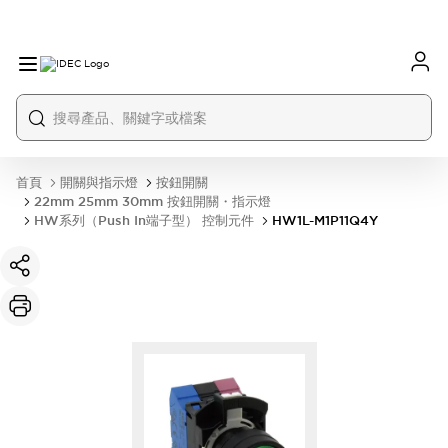
首頁
開關與指示燈
按鈕開關
22mm 25mm 30mm 按鈕開關・指示燈
HW系列（Push In端子型） 控制元件
HW1L-M1P11Q4Y