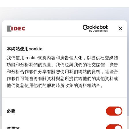
主要特點
業界首創！一顆 LED 燈泡即可呈現六種顏色（LSRD 燈
本網站使用cookie
泡）。以往需分色管理的 LED 燈泡，如今可用單一顆燈
我們使用cookie來將內容和廣告個人化，以提供社交媒體
泡呈現多種顏色。
功能和分析我們的流量。我們也與我們的社交媒體、廣告
符合 ISO 3864-4 安全色規範：在危險或緊急狀況下，
和分析合作夥伴分享有關您使用我們網站的資料，這些合
顏色表現更明確鮮明，便於更多人識別。
作夥伴可能會將有關資料與您所提供給他們的其他資料或
簡易配線，提升作業效率不易脫線，振動時也更安心
他們從您使用他們的服務時所收集的資料相結合。
導電部採用 IP20 手指保護結構。
同
必要
意
選
擇
首選項