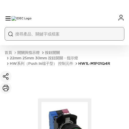
首頁
開關與指示燈
按鈕開關
22mm 25mm 30mm 按鈕開關・指示燈
HW系列（Push In端子型） 控制元件
HW1L-M1P01Q4R