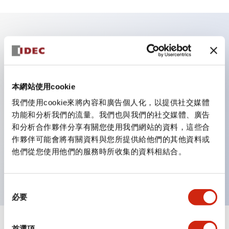
主要特點
業界首創！一顆 LED 燈泡即可呈現六種顏色（LSRD 燈
本網站使用cookie
泡）。以往需分色管理的 LED 燈泡，如今可用單一顆燈
我們使用cookie來將內容和廣告個人化，以提供社交媒體
泡呈現多種顏色。
功能和分析我們的流量。我們也與我們的社交媒體、廣告
符合 ISO 3864-4 安全色規範：在危險或緊急狀況下，
和分析合作夥伴分享有關您使用我們網站的資料，這些合
顏色表現更明確鮮明，便於更多人識別。
作夥伴可能會將有關資料與您所提供給他們的其他資料或
簡易配線，提升作業效率不易脫線，振動時也更安心
他們從您使用他們的服務時所收集的資料相結合。
導電部採用 IP20 手指保護結構。
同
必要
意
選
擇
首選項