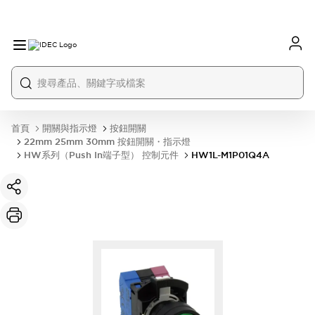
首頁
開關與指示燈
按鈕開關
22mm 25mm 30mm 按鈕開關・指示燈
HW系列（Push In端子型） 控制元件
HW1L-M1P01Q4A