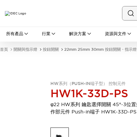
所有產品
所有產品
行業
解決方案
資源與文件
開關與指示燈
按鈕開關
首頁
開關與指示燈
按鈕開關
22mm 25mm 30mm 按鈕開關・指示燈
指示燈和蜂鳴器
瀏覽全部
安全與防爆
安全設備
防爆設備
瀏覽全部
HW系列（PUSH-IN端子型） 控制元件
盤櫃
HW1K-33D-PS
繼電器·計時器
電源供應器
φ22 HW系列 鑰匙選擇開關 45°-3位
回路保護器
作部元件 Push-in端子 HW1K-33D-PS
LED照明裝置
端子台
瀏覽全部
自動化