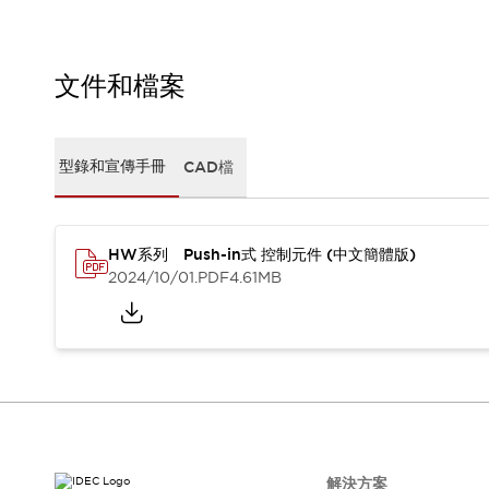
瀏覽全部
機器人
使人機協作更安全、更高效
文件和檔案
發揮協作機器人潛力的安全措施
瀏覽全部
半導體
提高半導體製造裝置設計自由度的方法
型錄和宣傳手冊
CAD檔
瞬間完成開關的更換，避免停機時間拉長
充分對應安全標準
瀏覽全部
瀏覽全部
HW系列 Push-in式 控制元件 (中文簡體版)
解決方案
2024/10/01
.PDF
4.61MB
IIoT（工業物聯網）
去面板化
RFID 認證
安全及其未來
安全及其未來 | 解決⽅案
瀏覽全部
從基礎了解安全元件
瀏覽全部
資源與文件
解決方案