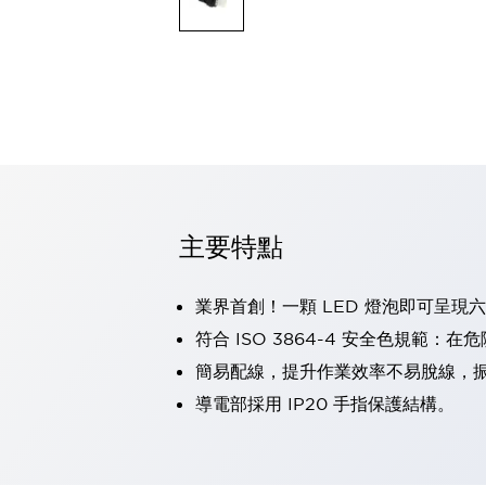
可程式控制器
可程式人機介面
工業乙太網路設備
瀏覽全部
自動識別
自動識別
感測器
瀏覽全部
行業
汽車
主要特點
工業機器人的潛在風險，從第三者角度徹底驗證
減少安全柵內的人身事故
兼顧良好的視認性及減少維修工時
業界首創！一顆 LED 燈泡即可呈現
最適合小型裝置的安全對策
瀏覽全部
符合 ISO 3864-4 安全色規
工具機
簡易配線，提升作業效率不易脫線，
降低機床成本的技巧簡單的讓人意外
尋找讓機床更小型化的可能性
導電部採用 IP20 手指保護結構。
從外觀設計的觀點提升機床的附加價值
預防導致機器故障的「瞬停」
3位置促動開關確保綜合加工中心機的安全性