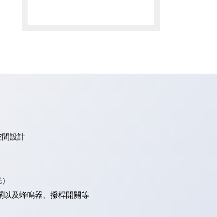
空間設計
光）
關以及蜂鳴器、撥桿開關等