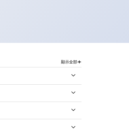
+
顯示全部