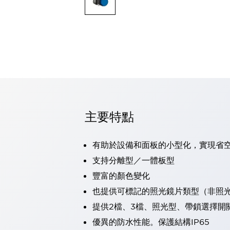
可程式控制器
可程式人機介面
工業乙太網路設備
瀏覽全部
自動識別
自動識別
感測器
瀏覽全部
行業
汽車
主要特點
工業機器人的潛在風險，從第三者角度徹底驗證
減少安全柵內的人身事故
兼顧良好的視認性及減少維修工時
有助於設備和面板的小型化，實現省
最適合小型裝置的安全對策
瀏覽全部
支持分離型／一體板型
工具機
豐富的顏色變化
降低機床成本的技巧簡單的讓人意外
尋找讓機床更小型化的可能性
也提供可標記的照光鏡片類型（非照
從外觀設計的觀點提升機床的附加價值
提供2檔、3檔、照光型、帶鎖選擇開
預防導致機器故障的「瞬停」
優異的防水性能。保護結構IP65
3位置促動開關確保綜合加工中心機的安全性