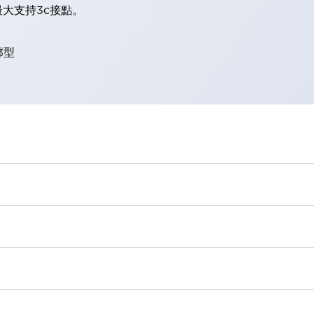
大支持3c接點。
廓型