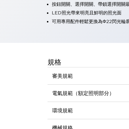
按鈕開關、選擇開關、帶鎖選擇開關最
瀏覽全部
機器人
LED照光帶來明亮且鮮明的照光面
使人機協作更安全、更高效
可用專用配件輕鬆更換為Φ22閃光輪
發揮協作機器人潛力的安全措施
瀏覽全部
半導體
提高半導體製造裝置設計自由度的方法
瞬間完成開關的更換，避免停機時間拉長
充分對應安全標準
瀏覽全部
規格
瀏覽全部
解決方案
IIoT（工業物聯網）
審美規範
去面板化
RFID 認證
安全及其未來
電氣規範（額定照明部分）
安全及其未來 | 解決⽅案
瀏覽全部
從基礎了解安全元件
環境規範
瀏覽全部
資源與文件
機械規格