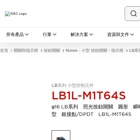
所有產品
所有產品
行業
解決方案
資源與文件
開關與指示燈
按鈕開關
首頁
開關與指示燈
按鈕開關
16mm・小型 按鈕開關・指示燈
LB系
指示燈和蜂鳴器
瀏覽全部
安全與防爆
安全設備
防爆設備
瀏覽全部
LB系列 小型控制元件
盤櫃
LB1L-M1T64S
繼電器·計時器
電源供應器
φ16 LB系列 照光按鈕開關 圓形 瞬
回路保護器
型 銀接點/DPDT LB1L-M1T64S
LED照明裝置
端子台
瀏覽全部
自動化