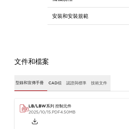
CAD檔
型錄和宣傳手冊
影片專區
安裝和安裝規範
選型系統
軟體下載
邏輯模擬器
產品資安通知
最新消息
新聞中心
文件和檔案
活動
促銷活動
部落格
型錄和宣傳手冊
CAD檔
認證與標準
技術文件
支援
聯絡我們
服務據點
產品變更/停產通知
RoHS指令對應
LB/LBW系列 控制元件
認證與標準
2025/10/15
.PDF
4.50MB