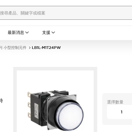
最新消息
支援
列 小型控制元件
LB1L-M1T24PW
時
選擇數量