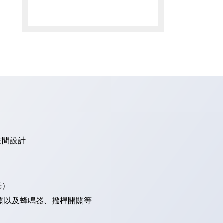
空間設計
光）
關以及蜂鳴器、撥桿開關等