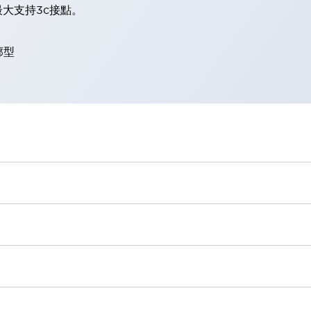
大支持3c接點。
廓型