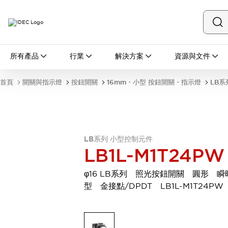
所有產品
所有產品
行業
解決方案
資源與文件
開關與指示燈
按鈕開關
首頁
開關與指示燈
按鈕開關
16mm・小型 按鈕開關・指示燈
LB系
指示燈和蜂鳴器
瀏覽全部
安全與防爆
安全設備
防爆設備
瀏覽全部
LB系列 小型控制元件
盤櫃
LB1L-M1T24PW
繼電器·計時器
電源供應器
φ16 LB系列 照光按鈕開關 圓形 瞬
回路保護器
型 金接點/DPDT LB1L-M1T24PW
LED照明裝置
端子台
瀏覽全部
自動化