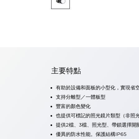
可程式控制器
可程式人機介面
工業乙太網路設備
瀏覽全部
自動識別
自動識別
感測器
瀏覽全部
行業
汽車
主要特點
工業機器人的潛在風險，從第三者角度徹底驗證
減少安全柵內的人身事故
兼顧良好的視認性及減少維修工時
有助於設備和面板的小型化，實現省
最適合小型裝置的安全對策
瀏覽全部
支持分離型／一體板型
工具機
豐富的顏色變化
降低機床成本的技巧簡單的讓人意外
尋找讓機床更小型化的可能性
也提供可標記的照光鏡片類型（非照
從外觀設計的觀點提升機床的附加價值
提供2檔、3檔、照光型、帶鎖選擇開
預防導致機器故障的「瞬停」
優異的防水性能。保護結構IP65
3位置促動開關確保綜合加工中心機的安全性