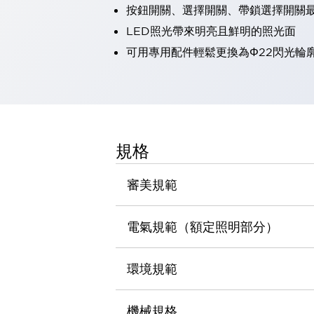
按鈕開關、選擇開關、帶鎖選擇開關最
瀏覽全部
機器人
LED照光帶來明亮且鮮明的照光面
使人機協作更安全、更高效
可用專用配件輕鬆更換為Φ22閃光輪
發揮協作機器人潛力的安全措施
瀏覽全部
半導體
提高半導體製造裝置設計自由度的方法
瞬間完成開關的更換，避免停機時間拉長
充分對應安全標準
瀏覽全部
規格
瀏覽全部
解決方案
IIoT（工業物聯網）
審美規範
去面板化
RFID 認證
安全及其未來
電氣規範（額定照明部分）
安全及其未來 | 解決⽅案
瀏覽全部
從基礎了解安全元件
環境規範
瀏覽全部
資源與文件
機械規格