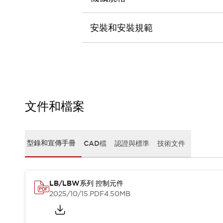
CAD檔
型錄和宣傳手冊
影片專區
安裝和安裝規範
選型系統
軟體下載
邏輯模擬器
產品資安通知
最新消息
新聞中心
文件和檔案
活動
促銷活動
部落格
型錄和宣傳手冊
CAD檔
認證與標準
技術文件
支援
聯絡我們
服務據點
產品變更/停產通知
RoHS指令對應
LB/LBW系列 控制元件
認證與標準
2025/10/15
.PDF
4.50MB