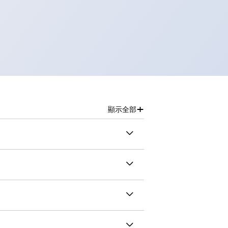
+
顯示全部