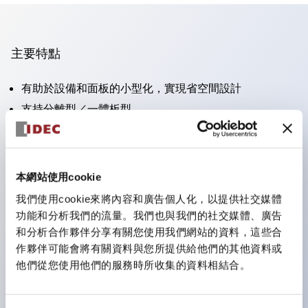
主要特點
有助於設備和面板的小型化，實現省空間設計
支持分離型／一體板型
豐富的顏色變化
也提供可標記的照光鏡片類型（非照光）
提供2檔、3檔、照光型、帶鎖選擇開關以及蜂鳴器、撥
本網站使用cookie
桿開關等
我們使用cookie來將內容和廣告個人化，以提供社交媒體
優異的防水性能。保護結構IP65
功能和分析我們的流量。我們也與我們的社交媒體、廣告
按鈕開關、選擇開關、帶鎖選擇開關最大支持3c接點。
和分析合作夥伴分享有關您使用我們網站的資料，這些合
作夥伴可能會將有關資料與您所提供給他們的其他資料或
LED照光帶來明亮且鮮明的照光面
他們從您使用他們的服務時所收集的資料相結合。
可用專用配件輕鬆更換為Φ22閃光輪廓型