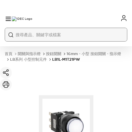
首頁
開關與指示燈
按鈕開關
16mm・小型 按鈕開關・指示燈
LB系列 小型控制元件
LB1L-M1T21PW