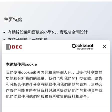
主要特點
有助於設備和面板的小型化，實現省空間設計
支持分離型／一體板型
豐富的顏色變化
也提供可標記的照光鏡片類型（非照光）
提供2檔、3檔、照光型、帶鎖選擇開關以及蜂鳴器、撥
本網站使用cookie
桿開關等
我們使用cookie來將內容和廣告個人化，以提供社交媒體
優異的防水性能。保護結構IP65
功能和分析我們的流量。我們也與我們的社交媒體、廣告
按鈕開關、選擇開關、帶鎖選擇開關最大支持3c接點。
和分析合作夥伴分享有關您使用我們網站的資料，這些合
作夥伴可能會將有關資料與您所提供給他們的其他資料或
LED照光帶來明亮且鮮明的照光面
他們從您使用他們的服務時所收集的資料相結合。
可用專用配件輕鬆更換為Φ22閃光輪廓型