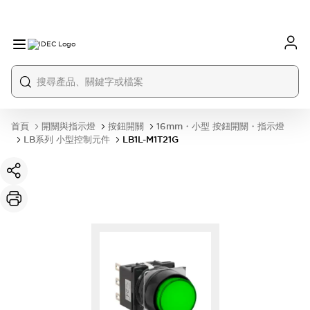
首頁
開關與指示燈
按鈕開關
16mm・小型 按鈕開關・指示燈
LB系列 小型控制元件
LB1L-M1T21G