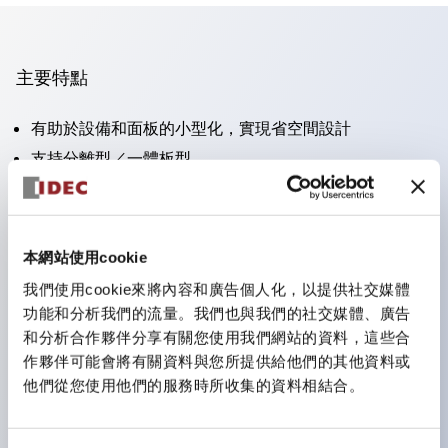
主要特點
有助於設備和面板的小型化，實現省空間設計
支持分離型／一體板型
豐富的顏色變化
也提供可標記的照光鏡片類型（非照光）
提供2檔、3檔、照光型、帶鎖選擇開關以及蜂鳴器、撥
本網站使用cookie
桿開關等
我們使用cookie來將內容和廣告個人化，以提供社交媒體
優異的防水性能。保護結構IP65
功能和分析我們的流量。我們也與我們的社交媒體、廣告
按鈕開關、選擇開關、帶鎖選擇開關最大支持3c接點。
和分析合作夥伴分享有關您使用我們網站的資料，這些合
作夥伴可能會將有關資料與您所提供給他們的其他資料或
LED照光帶來明亮且鮮明的照光面
他們從您使用他們的服務時所收集的資料相結合。
可用專用配件輕鬆更換為Φ22閃光輪廓型