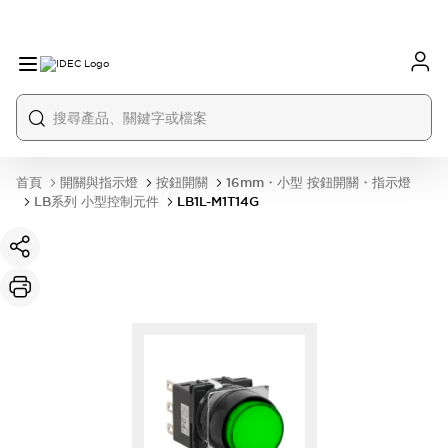
首頁
開關與指示燈
按鈕開關
16mm・小型 按鈕開關・指示燈
LB系列 小型控制元件
LB1L-M1T14G