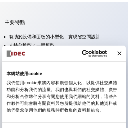
主要特點
有助於設備和面板的小型化，實現省空間設計
支持分離型／一體板型
豐富的顏色變化
也提供可標記的照光鏡片類型（非照光）
提供2檔、3檔、照光型、帶鎖選擇開關以及蜂鳴器、撥
本網站使用cookie
桿開關等
我們使用cookie來將內容和廣告個人化，以提供社交媒體
優異的防水性能。保護結構IP65
功能和分析我們的流量。我們也與我們的社交媒體、廣告
按鈕開關、選擇開關、帶鎖選擇開關最大支持3c接點。
和分析合作夥伴分享有關您使用我們網站的資料，這些合
作夥伴可能會將有關資料與您所提供給他們的其他資料或
LED照光帶來明亮且鮮明的照光面
他們從您使用他們的服務時所收集的資料相結合。
可用專用配件輕鬆更換為Φ22閃光輪廓型