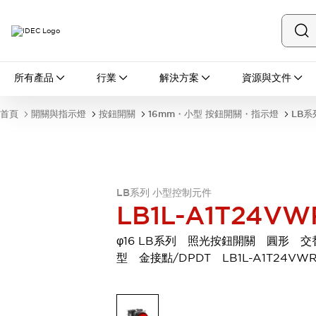
所有產品
所有產品
行業
解決方案
資源與文件
開關與指示燈
按鈕開關
首頁
開關與指示燈
按鈕開關
16mm・小型 按鈕開關・指示燈
LB系
指示燈和蜂鳴器
瀏覽全部
安全與防爆
安全設備
防爆設備
瀏覽全部
LB系列 小型控制元件
盤櫃
LB1L-A1T24VW
繼電器·計時器
電源供應器
φ16 LB系列 照光按鈕開關 圓形 交
回路保護器
型 金接點/DPDT LB1L-A1T24VW
LED照明裝置
端子台
瀏覽全部
自動化