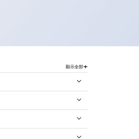
+
顯示全部