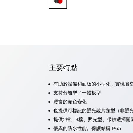
可程式控制器
可程式人機介面
工業乙太網路設備
瀏覽全部
自動識別
自動識別
感測器
瀏覽全部
行業
汽車
主要特點
工業機器人的潛在風險，從第三者角度徹底驗證
減少安全柵內的人身事故
兼顧良好的視認性及減少維修工時
有助於設備和面板的小型化，實現省
最適合小型裝置的安全對策
瀏覽全部
支持分離型／一體板型
工具機
豐富的顏色變化
降低機床成本的技巧簡單的讓人意外
尋找讓機床更小型化的可能性
也提供可標記的照光鏡片類型（非照
從外觀設計的觀點提升機床的附加價值
提供2檔、3檔、照光型、帶鎖選擇開
預防導致機器故障的「瞬停」
優異的防水性能。保護結構IP65
3位置促動開關確保綜合加工中心機的安全性