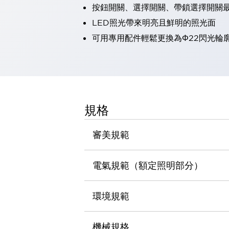
按鈕開關、選擇開關、帶鎖選擇開關最
瀏覽全部
機器人
LED照光帶來明亮且鮮明的照光面
使人機協作更安全、更高效
可用專用配件輕鬆更換為Φ22閃光輪
發揮協作機器人潛力的安全措施
瀏覽全部
半導體
提高半導體製造裝置設計自由度的方法
瞬間完成開關的更換，避免停機時間拉長
充分對應安全標準
瀏覽全部
規格
瀏覽全部
解決方案
IIoT（工業物聯網）
審美規範
去面板化
RFID 認證
安全及其未來
電氣規範（額定照明部分）
安全及其未來 | 解決⽅案
瀏覽全部
從基礎了解安全元件
環境規範
瀏覽全部
資源與文件
機械規格