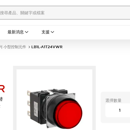
最新消息
支援
列 小型控制元件
LB1L-A1T24VWR
R
替
選擇數量
R