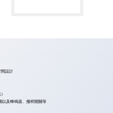
空間設計
光）
關以及蜂鳴器、撥桿開關等