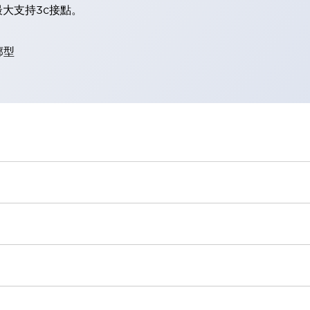
大支持3c接點。
廓型