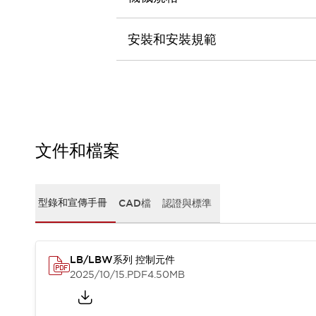
CAD檔
型錄和宣傳手冊
影片專區
安裝和安裝規範
選型系統
軟體下載
邏輯模擬器
產品資安通知
最新消息
新聞中心
文件和檔案
活動
促銷活動
部落格
型錄和宣傳手冊
CAD檔
認證與標準
支援
聯絡我們
服務據點
產品變更/停產通知
RoHS指令對應
LB/LBW系列 控制元件
認證與標準
2025/10/15
.PDF
4.50MB