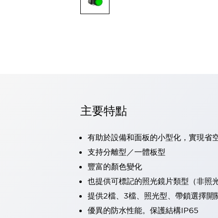
可程式控制器
可程式人機介面
工業乙太網路設備
瀏覽全部
自動識別
自動識別
感測器
瀏覽全部
行業
汽車
主要特點
工業機器人的潛在風險，從第三者角度徹底驗證
減少安全柵內的人身事故
兼顧良好的視認性及減少維修工時
有助於設備和面板的小型化，實現省
最適合小型裝置的安全對策
瀏覽全部
支持分離型／一體板型
工具機
豐富的顏色變化
降低機床成本的技巧簡單的讓人意外
尋找讓機床更小型化的可能性
也提供可標記的照光鏡片類型（非照
從外觀設計的觀點提升機床的附加價值
提供2檔、3檔、照光型、帶鎖選擇開
預防導致機器故障的「瞬停」
優異的防水性能。保護結構IP65
3位置促動開關確保綜合加工中心機的安全性