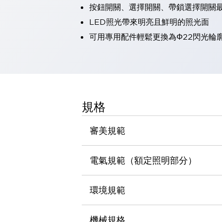
按鈕開關、選擇開關、帶鎖選擇開關最
瀏覽全部
機器人
LED照光帶來明亮且鮮明的照光面
使人機協作更安全、更高效
可用專用配件輕鬆更換為Φ22閃光輪
發揮協作機器人潛力的安全措施
瀏覽全部
半導體
提高半導體製造裝置設計自由度的方法
瞬間完成開關的更換，避免停機時間拉長
充分對應安全標準
瀏覽全部
規格
瀏覽全部
解決方案
IIoT（工業物聯網）
審美規範
去面板化
RFID 認證
安全及其未來
電氣規範（額定照明部分）
安全及其未來 | 解決⽅案
瀏覽全部
從基礎了解安全元件
環境規範
瀏覽全部
資源與文件
機械規格