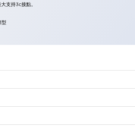
大支持3c接點。
廓型