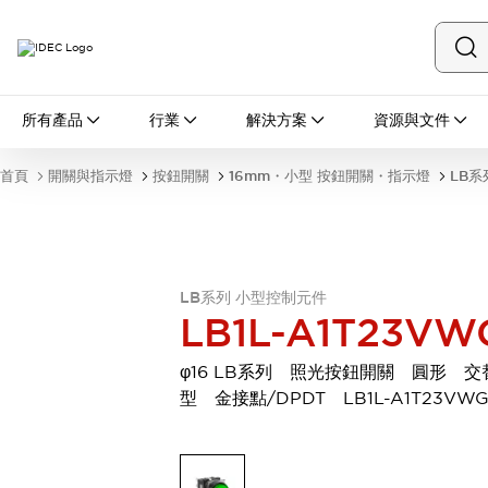
所有產品
所有產品
行業
解決方案
資源與文件
開關與指示燈
按鈕開關
首頁
開關與指示燈
按鈕開關
16mm・小型 按鈕開關・指示燈
LB系
指示燈和蜂鳴器
瀏覽全部
安全與防爆
安全設備
防爆設備
瀏覽全部
LB系列 小型控制元件
盤櫃
LB1L-A1T23VW
繼電器·計時器
電源供應器
φ16 LB系列 照光按鈕開關 圓形 交
回路保護器
型 金接點/DPDT LB1L-A1T23VW
LED照明裝置
端子台
瀏覽全部
自動化