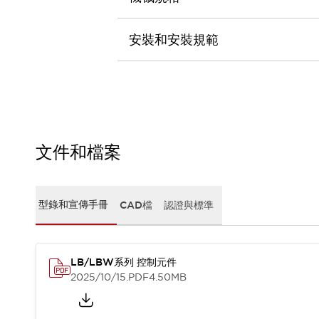
CAD檔
型錄和宣傳手冊
影片專區
安裝和安裝規範
選型系統
軟體下載
邏輯模擬器
產品資安通知
最新消息
新聞中心
文件和檔案
活動
促銷活動
部落格
型錄和宣傳手冊
CAD檔
認證與標準
支援
聯絡我們
服務據點
產品變更/停產通知
RoHS指令對應
LB/LBW系列 控制元件
認證與標準
2025/10/15
.PDF
4.50MB