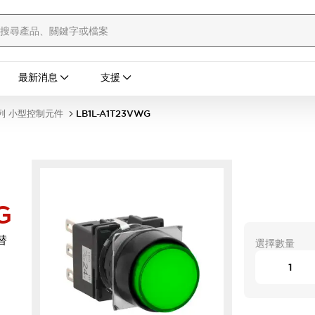
最新消息
支援
列 小型控制元件
LB1L-A1T23VWG
G
替
選擇數量
G