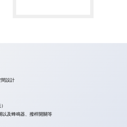
空間設計
光）
關以及蜂鳴器、撥桿開關等