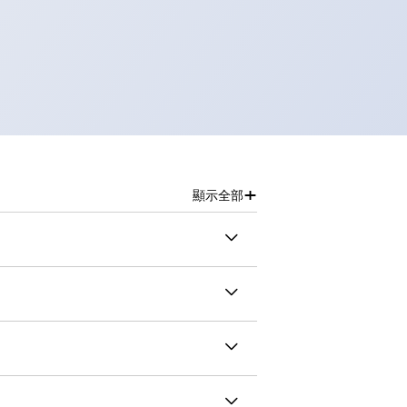
+
顯示全部