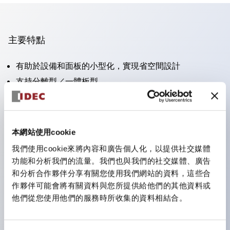
主要特點
有助於設備和面板的小型化，實現省空間設計
支持分離型／一體板型
豐富的顏色變化
也提供可標記的照光鏡片類型（非照光）
提供2檔、3檔、照光型、帶鎖選擇開關以及蜂鳴器、撥
本網站使用cookie
桿開關等
我們使用cookie來將內容和廣告個人化，以提供社交媒體
優異的防水性能。保護結構IP65
功能和分析我們的流量。我們也與我們的社交媒體、廣告
按鈕開關、選擇開關、帶鎖選擇開關最大支持3c接點。
和分析合作夥伴分享有關您使用我們網站的資料，這些合
作夥伴可能會將有關資料與您所提供給他們的其他資料或
LED照光帶來明亮且鮮明的照光面
他們從您使用他們的服務時所收集的資料相結合。
可用專用配件輕鬆更換為Φ22閃光輪廓型