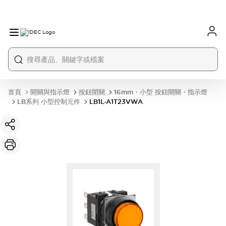
首頁
開關與指示燈
按鈕開關
16mm・小型 按鈕開關・指示燈
LB系列 小型控制元件
LB1L-A1T23VWA