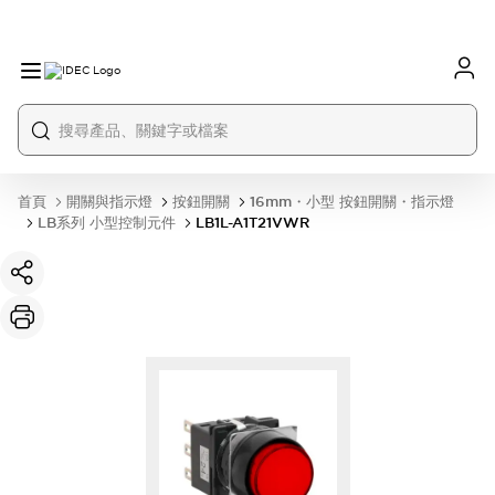
首頁
開關與指示燈
按鈕開關
16mm・小型 按鈕開關・指示燈
LB系列 小型控制元件
LB1L-A1T21VWR