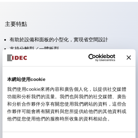
主要特點
有助於設備和面板的小型化，實現省空間設計
支持分離型／一體板型
豐富的顏色變化
也提供可標記的照光鏡片類型（非照光）
提供2檔、3檔、照光型、帶鎖選擇開關以及蜂鳴器、撥
本網站使用cookie
桿開關等
我們使用cookie來將內容和廣告個人化，以提供社交媒體
優異的防水性能。保護結構IP65
功能和分析我們的流量。我們也與我們的社交媒體、廣告
按鈕開關、選擇開關、帶鎖選擇開關最大支持3c接點。
和分析合作夥伴分享有關您使用我們網站的資料，這些合
作夥伴可能會將有關資料與您所提供給他們的其他資料或
LED照光帶來明亮且鮮明的照光面
他們從您使用他們的服務時所收集的資料相結合。
可用專用配件輕鬆更換為Φ22閃光輪廓型