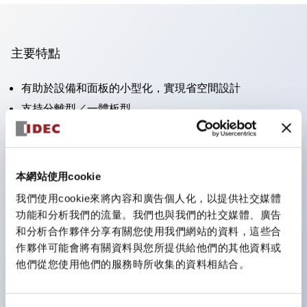
主要特點
有助於設備和面板的小型化，實現省空間設計
支持分離型／一體板型
豐富的顏色變化
也提供可標記的照光鏡片類型（非照光）
提供2檔、3檔、照光型、帶鎖選擇開關以及蜂鳴器、撥
本網站使用cookie
桿開關等
我們使用cookie來將內容和廣告個人化，以提供社交媒體
優異的防水性能。保護結構IP65
功能和分析我們的流量。我們也與我們的社交媒體、廣告
按鈕開關、選擇開關、帶鎖選擇開關最大支持3c接點。
和分析合作夥伴分享有關您使用我們網站的資料，這些合
作夥伴可能會將有關資料與您所提供給他們的其他資料或
LED照光帶來明亮且鮮明的照光面
他們從您使用他們的服務時所收集的資料相結合。
可用專用配件輕鬆更換為Φ22閃光輪廓型