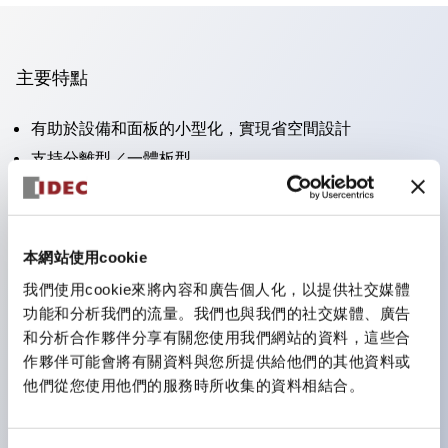
主要特點
有助於設備和面板的小型化，實現省空間設計
支持分離型／一體板型
豐富的顏色變化
也提供可標記的照光鏡片類型（非照光）
提供2檔、3檔、照光型、帶鎖選擇開關以及蜂鳴器、撥
本網站使用cookie
桿開關等
我們使用cookie來將內容和廣告個人化，以提供社交媒體
優異的防水性能。保護結構IP65
功能和分析我們的流量。我們也與我們的社交媒體、廣告
按鈕開關、選擇開關、帶鎖選擇開關最大支持3c接點。
和分析合作夥伴分享有關您使用我們網站的資料，這些合
作夥伴可能會將有關資料與您所提供給他們的其他資料或
LED照光帶來明亮且鮮明的照光面
他們從您使用他們的服務時所收集的資料相結合。
可用專用配件輕鬆更換為Φ22閃光輪廓型