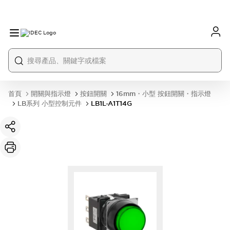
首頁
開關與指示燈
按鈕開關
16mm・小型 按鈕開關・指示燈
LB系列 小型控制元件
LB1L-A1T14G