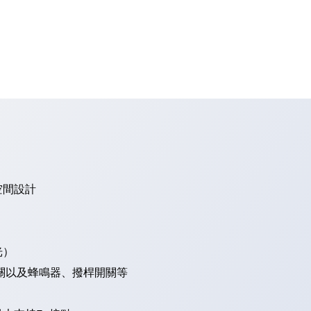
空間設計
光）
關以及蜂鳴器、撥桿開關等