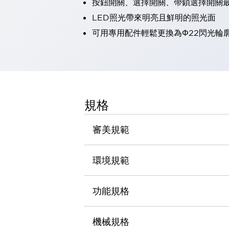
按鈕開關、選擇開關、帶鎖選擇開關最
瀏覽全部
LED照光帶來明亮且鮮明的照光面
機器人
可用專用配件輕鬆更換為Φ22閃光輪
使人機協作更安全、更高效
發揮協作機器人潛力的安全措施
瀏覽全部
半導體
提高半導體製造裝置設計自由度的方法
瞬間完成開關的更換，避免停機時間拉長
充分對應安全標準
瀏覽全部
規格
瀏覽全部
解決方案
審美規範
IIoT（工業物聯網）
去面板化
RFID 認證
安全及其未來
環境規範
安全及其未來 | 解決⽅案
瀏覽全部
功能規格
從基礎了解安全元件
瀏覽全部
資源與文件
機械規格