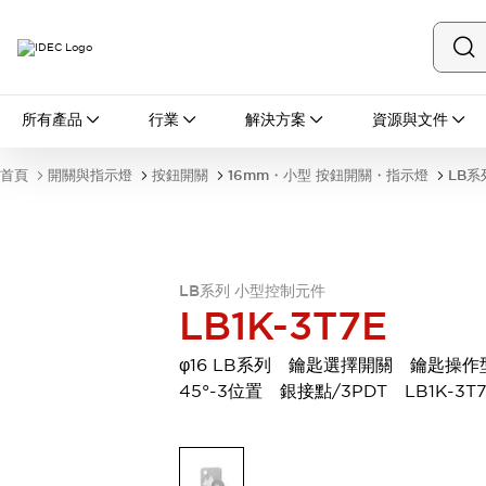
所有產品
所有產品
行業
解決方案
資源與文件
開關與指示燈
按鈕開關
首頁
開關與指示燈
按鈕開關
16mm・小型 按鈕開關・指示燈
LB系
指示燈和蜂鳴器
瀏覽全部
安全與防爆
安全設備
防爆設備
瀏覽全部
LB系列 小型控制元件
LB1K-3T7E
盤櫃
繼電器·計時器
φ16 LB系列 鑰匙選擇開關 鑰匙操
電源供應器
45°-3位置 銀接點/3PDT LB1K-3T
回路保護器
LED照明裝置
端子台
瀏覽全部
自動化