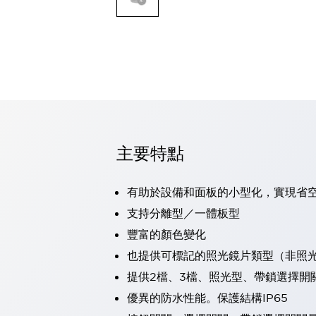
可程式控制器
可程式人機介面
工業乙太網路設備
瀏覽全部
自動識別
自動識別
感測器
瀏覽全部
行業
汽車
主要特點
工業機器人的潛在風險，從第三者角度徹底驗證
減少安全柵內的人身事故
有助於設備和面板的小型化，實現省
兼顧良好的視認性及減少維修工時
最適合小型裝置的安全對策
瀏覽全部
支持分離型／一體板型
工具機
豐富的顏色變化
降低機床成本的技巧簡單的讓人意外
也提供可標記的照光鏡片類型（非照
尋找讓機床更小型化的可能性
提供2檔、3檔、照光型、帶鎖選擇開
從外觀設計的觀點提升機床的附加價值
預防導致機器故障的「瞬停」
優異的防水性能。保護結構IP65
3位置促動開關確保綜合加工中心機的安全性