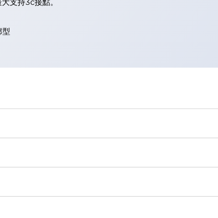
大支持3c接點。
廓型