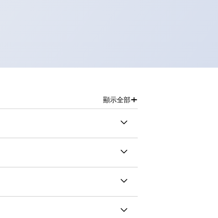
+
顯示全部