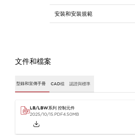
CAD檔
型錄和宣傳手冊
安裝和安裝規範
影片專區
選型系統
軟體下載
邏輯模擬器
產品資安通知
最新消息
新聞中心
文件和檔案
活動
促銷活動
部落格
型錄和宣傳手冊
CAD檔
認證與標準
支援
聯絡我們
服務據點
產品變更/停產通知
LB/LBW系列 控制元件
RoHS指令對應
2025/10/15
.PDF
4.50MB
認證與標準