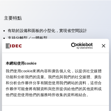
主要特點
有助於設備和面板的小型化，實現省空間設計
支持分離型／一體板型
豐富的顏色變化
也提供可標記的照光鏡片類型（非照光）
提供2檔、3檔、照光型、帶鎖選擇開關以及蜂鳴器、撥
本網站使用cookie
桿開關等
我們使用cookie來將內容和廣告個人化，以提供社交媒體
優異的防水性能。保護結構IP65
功能和分析我們的流量。我們也與我們的社交媒體、廣告
按鈕開關、選擇開關、帶鎖選擇開關最大支持3c接點。
和分析合作夥伴分享有關您使用我們網站的資料，這些合
作夥伴可能會將有關資料與您所提供給他們的其他資料或
LED照光帶來明亮且鮮明的照光面
他們從您使用他們的服務時所收集的資料相結合。
可用專用配件輕鬆更換為Φ22閃光輪廓型