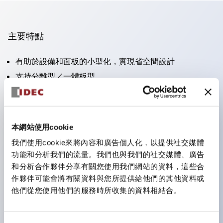
主要特點
有助於設備和面板的小型化，實現省空間設計
支持分離型／一體板型
豐富的顏色變化
也提供可標記的照光鏡片類型（非照光）
提供2檔、3檔、照光型、帶鎖選擇開關以及蜂鳴器、撥
本網站使用cookie
桿開關等
我們使用cookie來將內容和廣告個人化，以提供社交媒體
優異的防水性能。保護結構IP65
功能和分析我們的流量。我們也與我們的社交媒體、廣告
按鈕開關、選擇開關、帶鎖選擇開關最大支持3c接點。
和分析合作夥伴分享有關您使用我們網站的資料，這些合
作夥伴可能會將有關資料與您所提供給他們的其他資料或
LED照光帶來明亮且鮮明的照光面
他們從您使用他們的服務時所收集的資料相結合。
可用專用配件輕鬆更換為Φ22閃光輪廓型