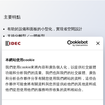
主要特點
有助於設備和面板的小型化，實現省空間設計
支持分離型／一體板型
豐富的顏色變化
也提供可標記的照光鏡片類型（非照光）
提供2檔、3檔、照光型、帶鎖選擇開關以及蜂鳴器、撥
本網站使用cookie
桿開關等
我們使用cookie來將內容和廣告個人化，以提供社交媒體
優異的防水性能。保護結構IP65
功能和分析我們的流量。我們也與我們的社交媒體、廣告
按鈕開關、選擇開關、帶鎖選擇開關最大支持3c接點。
和分析合作夥伴分享有關您使用我們網站的資料，這些合
作夥伴可能會將有關資料與您所提供給他們的其他資料或
LED照光帶來明亮且鮮明的照光面
他們從您使用他們的服務時所收集的資料相結合。
可用專用配件輕鬆更換為Φ22閃光輪廓型