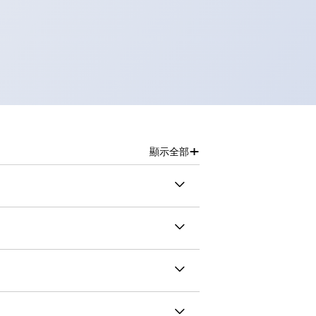
+
顯示全部