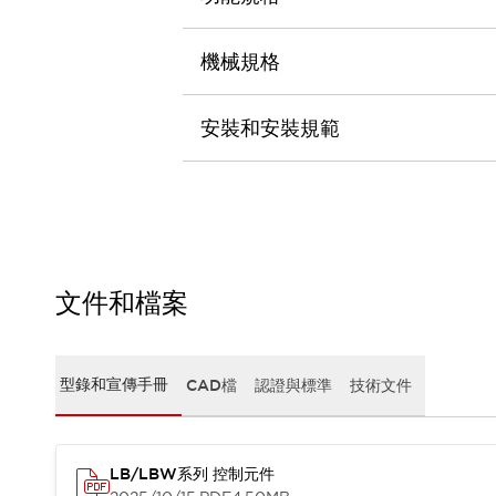
CAD檔
型錄和宣傳手冊
影片專區
機械規格
選型系統
軟體下載
安裝和安裝規範
邏輯模擬器
產品資安通知
最新消息
新聞中心
活動
促銷活動
部落格
文件和檔案
支援
聯絡我們
服務據點
產品變更/停產通知
型錄和宣傳手冊
CAD檔
認證與標準
技術文件
RoHS指令對應
認證與標準
LB/LBW系列 控制元件