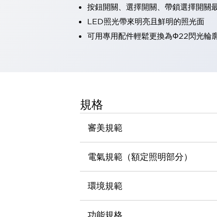
按鈕開關、選擇開關、帶鎖選擇開關最
瀏覽全部
機器人
LED照光帶來明亮且鮮明的照光面
使人機協作更安全、更高效
可用專用配件輕鬆更換為Φ22閃光輪
發揮協作機器人潛力的安全措施
瀏覽全部
半導體
提高半導體製造裝置設計自由度的方法
瞬間完成開關的更換，避免停機時間拉長
充分對應安全標準
瀏覽全部
規格
瀏覽全部
解決方案
IIoT（工業物聯網）
審美規範
去面板化
RFID 認證
安全及其未來
電氣規範（額定照明部分）
安全及其未來 | 解決⽅案
瀏覽全部
從基礎了解安全元件
環境規範
瀏覽全部
資源與文件
功能規格