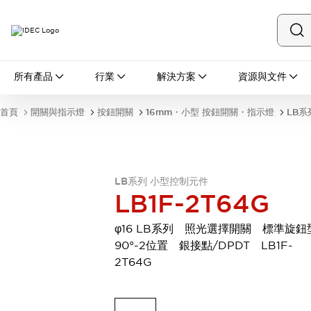
所有產品
所有產品
行業
解決方案
資源與文件
開關與指示燈
按鈕開關
首頁
開關與指示燈
按鈕開關
16mm・小型 按鈕開關・指示燈
LB系
指示燈和蜂鳴器
瀏覽全部
安全與防爆
安全設備
防爆設備
LB系列 小型控制元件
瀏覽全部
LB1F-2T64G
盤櫃
繼電器·計時器
φ16 LB系列 照光選擇開關 標準旋
電源供應器
90°-2位置 銀接點/DPDT LB1F-
回路保護器
2T64G
LED照明裝置
端子台
瀏覽全部
自動化