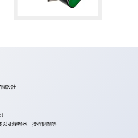
空間設計
光）
關以及蜂鳴器、撥桿開關等