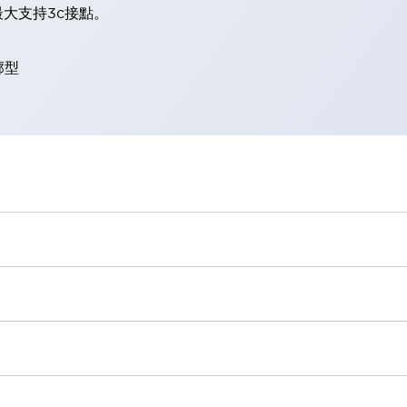
大支持3c接點。
廓型