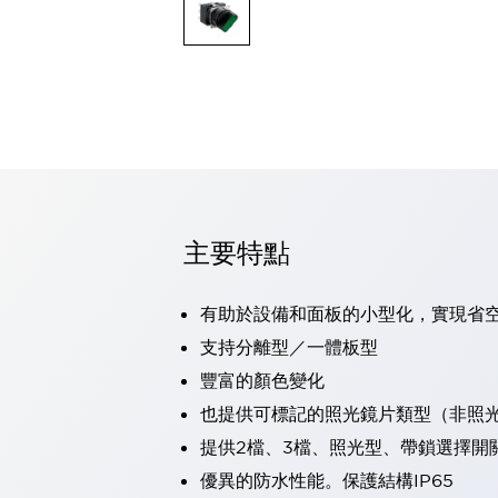
可程式控制器
可程式人機介面
工業乙太網路設備
瀏覽全部
自動識別
自動識別
感測器
瀏覽全部
行業
汽車
主要特點
工業機器人的潛在風險，從第三者角度徹底驗證
減少安全柵內的人身事故
兼顧良好的視認性及減少維修工時
有助於設備和面板的小型化，實現省
最適合小型裝置的安全對策
瀏覽全部
支持分離型／一體板型
工具機
豐富的顏色變化
降低機床成本的技巧簡單的讓人意外
尋找讓機床更小型化的可能性
也提供可標記的照光鏡片類型（非照
從外觀設計的觀點提升機床的附加價值
提供2檔、3檔、照光型、帶鎖選擇開
預防導致機器故障的「瞬停」
優異的防水性能。保護結構IP65
3位置促動開關確保綜合加工中心機的安全性