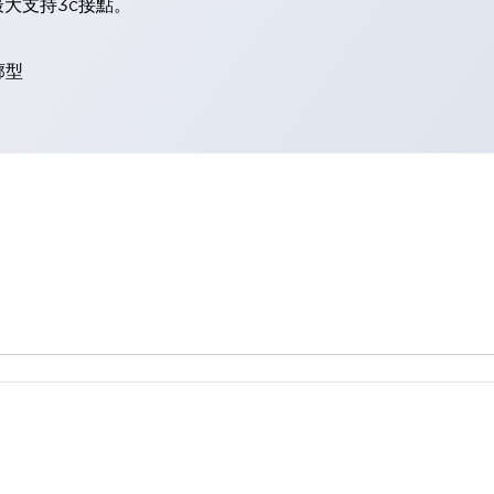
大支持3c接點。
廓型