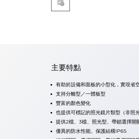
可程式控制器
可程式人機介面
工業乙太網路設備
瀏覽全部
自動識別
自動識別
感測器
瀏覽全部
行業
汽車
主要特點
工業機器人的潛在風險，從第三者角度徹底驗證
減少安全柵內的人身事故
有助於設備和面板的小型化，實現省
兼顧良好的視認性及減少維修工時
最適合小型裝置的安全對策
瀏覽全部
支持分離型／一體板型
工具機
豐富的顏色變化
降低機床成本的技巧簡單的讓人意外
也提供可標記的照光鏡片類型（非照
尋找讓機床更小型化的可能性
提供2檔、3檔、照光型、帶鎖選擇開
從外觀設計的觀點提升機床的附加價值
預防導致機器故障的「瞬停」
優異的防水性能。保護結構IP65
3位置促動開關確保綜合加工中心機的安全性