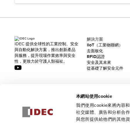
CAD檔
型錄和宣傳手冊
影片專區
選型系統
軟體下載
邏輯模擬器
解決方案
產品資安通知
IDEC 提供全球性的工業控制、安全
IIoT（工業物聯網）
最新消息
與自動化解決方案，推出創新產品
去面板化
與服務，提升現場作業效率與安全
新聞中心
RFID認證
性，更致力於守護人類福祉。
安全及其未來
活動
從基礎了解安全元件
促銷活動
部落格
支援
訂閱我們的電子報，獲取我們的最新訊息!
聯絡我們
服務據點
本網站使用cookie
產品變更/停產通知
訂閱
RoHS指令對應
我們使用cookie來將
認證與標準
社交媒體、廣告和分析合
與您所提供給他們的其他