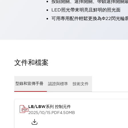
按鈕開關、選擇開關、帶鎖選擇開關最
瀏覽全部
LED照光帶來明亮且鮮明的照光面
機器人
可用專用配件輕鬆更換為Φ22閃光輪
使人機協作更安全、更高效
發揮協作機器人潛力的安全措施
瀏覽全部
半導體
提高半導體製造裝置設計自由度的方法
瞬間完成開關的更換，避免停機時間拉長
充分對應安全標準
瀏覽全部
瀏覽全部
文件和檔案
解決方案
IIoT（工業物聯網）
去面板化
RFID 認證
型錄和宣傳手冊
認證與標準
技術文件
安全及其未來
安全及其未來 | 解決⽅案
瀏覽全部
LB/LBW系列 控制元件
從基礎了解安全元件
2025/10/15
.PDF
4.50MB
瀏覽全部
資源與文件