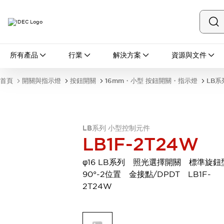
所有產品
所有產品
行業
解決方案
資源與文件
開關與指示燈
按鈕開關
首頁
開關與指示燈
按鈕開關
16mm・小型 按鈕開關・指示燈
LB系
指示燈和蜂鳴器
瀏覽全部
安全與防爆
安全設備
防爆設備
LB系列 小型控制元件
瀏覽全部
LB1F-2T24W
盤櫃
繼電器·計時器
φ16 LB系列 照光選擇開關 標準旋
電源供應器
90°-2位置 金接點/DPDT LB1F-
回路保護器
2T24W
LED照明裝置
端子台
瀏覽全部
自動化