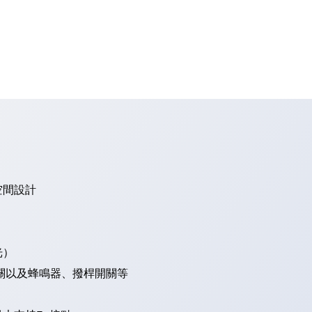
空間設計
光）
關以及蜂鳴器、撥桿開關等