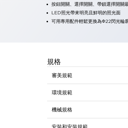
按鈕開關、選擇開關、帶鎖選擇開關最
瀏覽全部
機器人
LED照光帶來明亮且鮮明的照光面
使人機協作更安全、更高效
可用專用配件輕鬆更換為Φ22閃光輪
發揮協作機器人潛力的安全措施
瀏覽全部
半導體
提高半導體製造裝置設計自由度的方法
瞬間完成開關的更換，避免停機時間拉長
充分對應安全標準
瀏覽全部
規格
瀏覽全部
解決方案
IIoT（工業物聯網）
審美規範
去面板化
RFID 認證
安全及其未來
環境規範
安全及其未來 | 解決⽅案
瀏覽全部
從基礎了解安全元件
機械規格
瀏覽全部
資源與文件
安裝和安裝規範