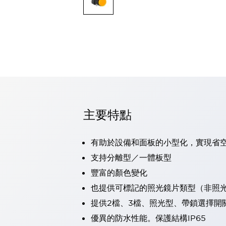
可程式控制器
可程式人機介面
工業乙太網路設備
瀏覽全部
自動識別
自動識別
感測器
瀏覽全部
行業
汽車
主要特點
工業機器人的潛在風險，從第三者角度徹底驗證
減少安全柵內的人身事故
兼顧良好的視認性及減少維修工時
有助於設備和面板的小型化，實現省
最適合小型裝置的安全對策
瀏覽全部
支持分離型／一體板型
工具機
豐富的顏色變化
降低機床成本的技巧簡單的讓人意外
尋找讓機床更小型化的可能性
也提供可標記的照光鏡片類型（非照
從外觀設計的觀點提升機床的附加價值
提供2檔、3檔、照光型、帶鎖選擇開
預防導致機器故障的「瞬停」
優異的防水性能。保護結構IP65
3位置促動開關確保綜合加工中心機的安全性