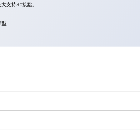
大支持3c接點。
廓型