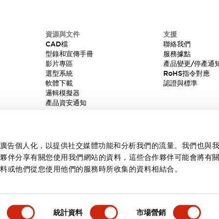
資源與文件
支援
CAD檔
聯絡我們
型錄和宣傳手冊
服務據點
影片專區
產品變更/停產通
選型系統
RoHS指令對應
軟體下載
認證與標準
邏輯模擬器
產品資安通知
內容和廣告個人化，以提供社交媒體功能和分析我們的流量。我們也與
作夥伴分享有關您使用我們網站的資料，這些合作夥伴可能會將有
資料或他們從您使用他們的服務時所收集的資料相結合。
統計資料
市場營銷
產品詳情
主要特點
規格
文件和檔案