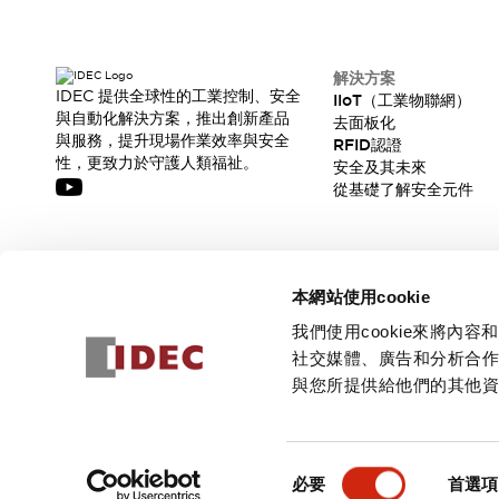
解決方案
IDEC 提供全球性的工業控制、安全
IIoT（工業物聯網）
與自動化解決方案，推出創新產品
去面板化
與服務，提升現場作業效率與安全
RFID認證
性，更致力於守護人類福祉。
安全及其未來
從基礎了解安全元件
訂閱我們的電子報，獲取我們的最新訊息!
本網站使用cookie
訂閱
我們使用cookie來將
社交媒體、廣告和分析合
與您所提供給他們的其他
© 2026 IDEC Corporation
隱私權政策
使用條款
同
必要
首選項
意