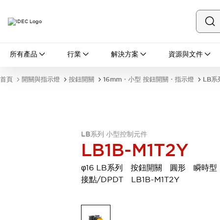
所有產品
所有產品
行業
解決方案
資源與文件
開關與指示燈
按鈕開關
首頁
開關與指示燈
按鈕開關
16mm・小型 按鈕開關・指示燈
LB系
指示燈和蜂鳴器
瀏覽全部
安全與防爆
安全設備
防爆設備
瀏覽全部
LB系列 小型控制元件
盤櫃
LB1B-M1T2Y
繼電器·計時器
電源供應器
φ16 LB系列 按鈕開關 圓形 瞬時型
回路保護器
接點/DPDT LB1B-M1T2Y
LED照明裝置
端子台
瀏覽全部
自動化