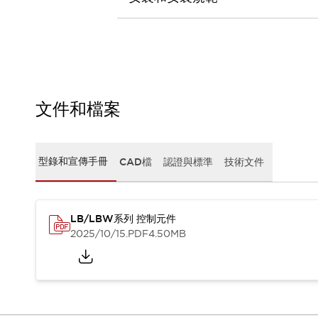
CAD檔
型錄和宣傳手冊
影片專區
選型系統
軟體下載
邏輯模擬器
產品資安通知
文件和檔案
最新消息
新聞中心
活動
型錄和宣傳手冊
CAD檔
認證與標準
技術文件
促銷活動
部落格
支援
LB/LBW系列 控制元件
聯絡我們
服務據點
2025/10/15
.PDF
4.50MB
產品變更/停產通知
RoHS指令對應
認證與標準