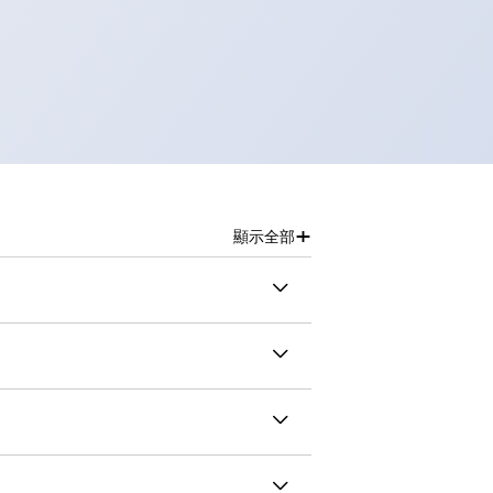
+
顯示全部