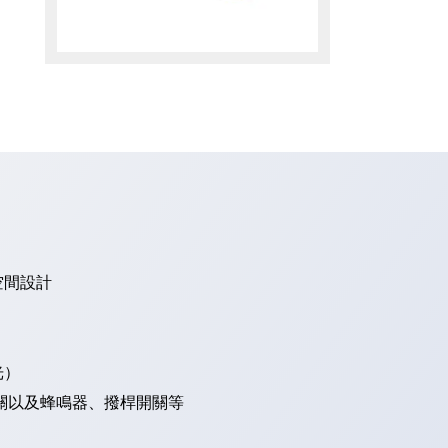
空間設計
光）
關以及蜂鳴器、撥桿開關等