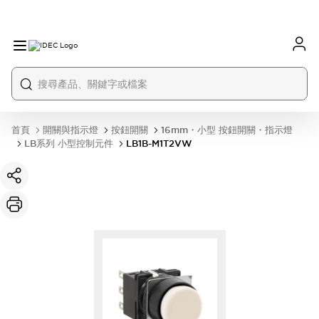
首頁
開關與指示燈
按鈕開關
16mm・小型 按鈕開關・指示燈
LB系列 小型控制元件
LB1B-M1T2VW