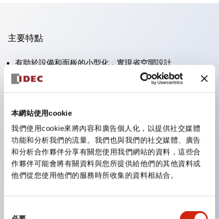
主要特點
有助於設備和面板的小型化，實現省空間設計
支持分離型／一體板型
豐富的顏色變化
也提供可標記的照光鏡片類型（非照光）
本網站使用cookie
提供2檔、3檔、照光型、帶鎖選擇開關以及蜂鳴器、撥
我們使用cookie來將內容和廣告個人化，以提供社交媒體
桿開關等
功能和分析我們的流量。我們也與我們的社交媒體、廣告
優異的防水性能。保護結構IP65
和分析合作夥伴分享有關您使用我們網站的資料，這些合
作夥伴可能會將有關資料與您所提供給他們的其他資料或
按鈕開關、選擇開關、帶鎖選擇開關最大支持3c接點。
他們從您使用他們的服務時所收集的資料相結合。
LED照光帶來明亮且鮮明的照光面
可用專用配件輕鬆更換為Φ22閃光輪廓型
同
必要