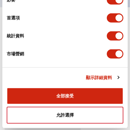
意
選
擇
首選項
+
規格
顯示全部
審美規範
統計資料
環境規範
市場營銷
機械規格
顯示詳細資料
安裝和安裝規範
全部接受
文件和檔案
允許選擇