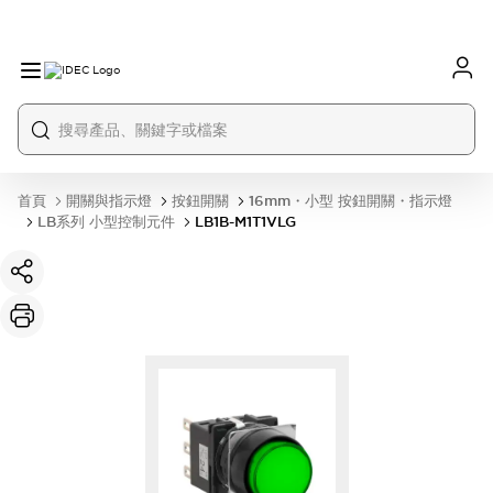
首頁
開關與指示燈
按鈕開關
16mm・小型 按鈕開關・指示燈
LB系列 小型控制元件
LB1B-M1T1VLG