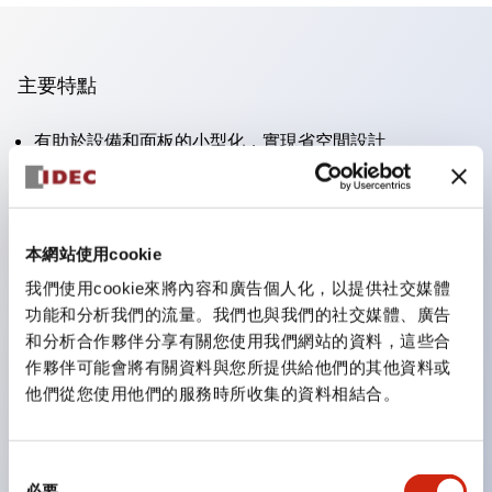
主要特點
有助於設備和面板的小型化，實現省空間設計
支持分離型／一體板型
豐富的顏色變化
也提供可標記的照光鏡片類型（非照光）
本網站使用cookie
提供2檔、3檔、照光型、帶鎖選擇開關以及蜂鳴器、撥
我們使用cookie來將內容和廣告個人化，以提供社交媒體
桿開關等
功能和分析我們的流量。我們也與我們的社交媒體、廣告
優異的防水性能。保護結構IP65
和分析合作夥伴分享有關您使用我們網站的資料，這些合
作夥伴可能會將有關資料與您所提供給他們的其他資料或
按鈕開關、選擇開關、帶鎖選擇開關最大支持3c接點。
他們從您使用他們的服務時所收集的資料相結合。
LED照光帶來明亮且鮮明的照光面
可用專用配件輕鬆更換為Φ22閃光輪廓型
同
必要