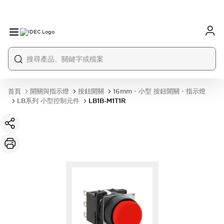
首頁
開關與指示燈
按鈕開關
16mm・小型 按鈕開關・指示燈
LB系列 小型控制元件
LB1B-M1T1R