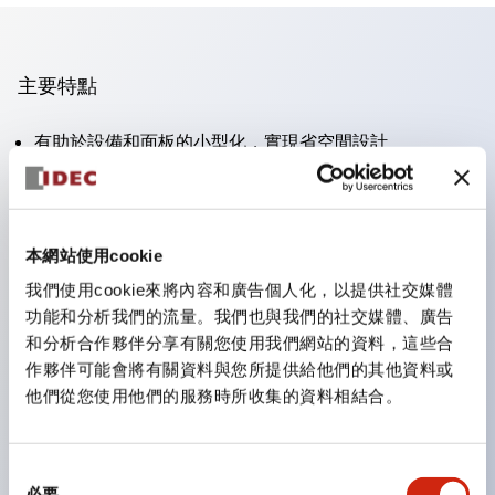
主要特點
有助於設備和面板的小型化，實現省空間設計
支持分離型／一體板型
豐富的顏色變化
也提供可標記的照光鏡片類型（非照光）
本網站使用cookie
提供2檔、3檔、照光型、帶鎖選擇開關以及蜂鳴器、撥
我們使用cookie來將內容和廣告個人化，以提供社交媒體
桿開關等
功能和分析我們的流量。我們也與我們的社交媒體、廣告
優異的防水性能。保護結構IP65
和分析合作夥伴分享有關您使用我們網站的資料，這些合
作夥伴可能會將有關資料與您所提供給他們的其他資料或
按鈕開關、選擇開關、帶鎖選擇開關最大支持3c接點。
他們從您使用他們的服務時所收集的資料相結合。
LED照光帶來明亮且鮮明的照光面
可用專用配件輕鬆更換為Φ22閃光輪廓型
同
必要