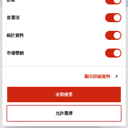
意
選
擇
首選項
+
規格
顯示全部
審美規範
統計資料
環境規範
市場營銷
機械規格
顯示詳細資料
安裝和安裝規範
全部接受
文件和檔案
允許選擇