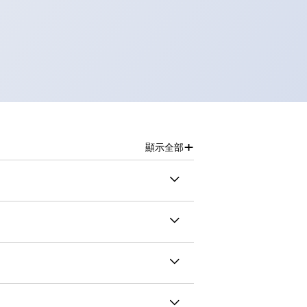
+
顯示全部