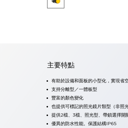
可程式控制器
可程式人機介面
工業乙太網路設備
瀏覽全部
自動識別
自動識別
感測器
瀏覽全部
行業
汽車
主要特點
工業機器人的潛在風險，從第三者角度徹底驗證
減少安全柵內的人身事故
兼顧良好的視認性及減少維修工時
有助於設備和面板的小型化，實現省
最適合小型裝置的安全對策
瀏覽全部
支持分離型／一體板型
工具機
豐富的顏色變化
降低機床成本的技巧簡單的讓人意外
尋找讓機床更小型化的可能性
也提供可標記的照光鏡片類型（非照
從外觀設計的觀點提升機床的附加價值
提供2檔、3檔、照光型、帶鎖選擇開
預防導致機器故障的「瞬停」
優異的防水性能。保護結構IP65
3位置促動開關確保綜合加工中心機的安全性