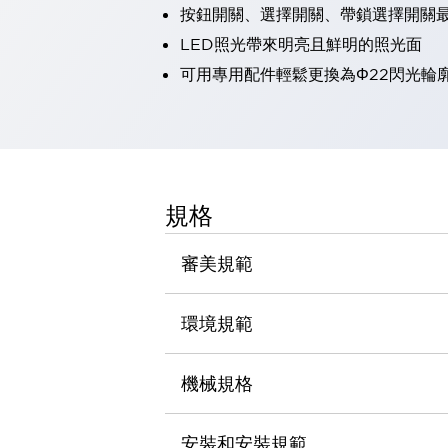
按鈕開關、選擇開關、帶鎖選擇開關最
瀏覽全部
機器人
LED照光帶來明亮且鮮明的照光面
使人機協作更安全、更高效
可用專用配件輕鬆更換為Φ22閃光輪
發揮協作機器人潛力的安全措施
瀏覽全部
半導體
提高半導體製造裝置設計自由度的方法
瞬間完成開關的更換，避免停機時間拉長
充分對應安全標準
瀏覽全部
規格
瀏覽全部
解決方案
IIoT（工業物聯網）
審美規範
去面板化
RFID 認證
安全及其未來
環境規範
安全及其未來 | 解決⽅案
瀏覽全部
從基礎了解安全元件
機械規格
瀏覽全部
資源與文件
安裝和安裝規範