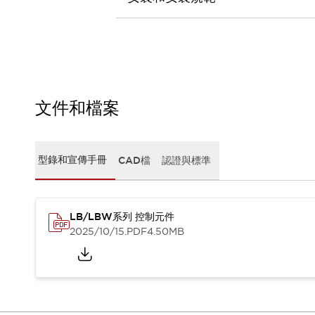
CAD檔
型錄和宣傳手冊
影片專區
選型系統
軟體下載
邏輯模擬器
產品資安通知
文件和檔案
最新消息
新聞中心
活動
型錄和宣傳手冊
CAD檔
認證與標準
促銷活動
部落格
支援
LB/LBW系列 控制元件
聯絡我們
服務據點
2025/10/15
.PDF
4.50MB
產品變更/停產通知
RoHS指令對應
認證與標準