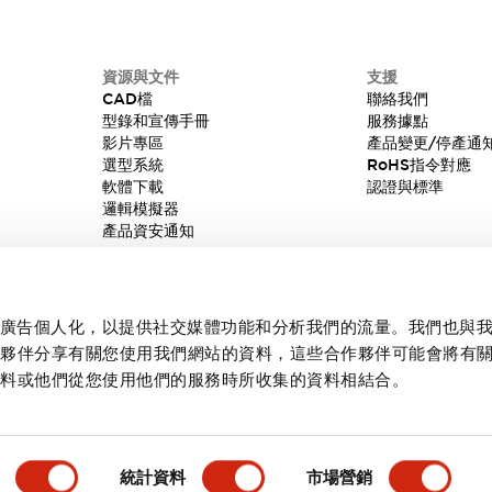
資源與文件
支援
CAD檔
聯絡我們
型錄和宣傳手冊
服務據點
影片專區
產品變更/停產通
選型系統
RoHS指令對應
軟體下載
認證與標準
邏輯模擬器
產品資安通知
內容和廣告個人化，以提供社交媒體功能和分析我們的流量。我們也與
作夥伴分享有關您使用我們網站的資料，這些合作夥伴可能會將有
資料或他們從您使用他們的服務時所收集的資料相結合。
統計資料
市場營銷
產品詳情
主要特點
規格
文件和檔案