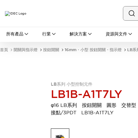
所有產品
所有產品
行業
解決方案
資源與文件
開關與指示燈
按鈕開關
首頁
開關與指示燈
按鈕開關
16mm・小型 按鈕開關・指示燈
LB系
指示燈和蜂鳴器
瀏覽全部
安全與防爆
安全設備
防爆設備
瀏覽全部
LB系列 小型控制元件
盤櫃
LB1B-A1T7LY
繼電器·計時器
電源供應器
φ16 LB系列 按鈕開關 圓形 交替型
回路保護器
接點/3PDT LB1B-A1T7LY
LED照明裝置
端子台
瀏覽全部
自動化