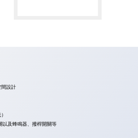
空間設計
光）
關以及蜂鳴器、撥桿開關等