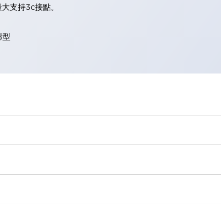
大支持3c接點。
廓型