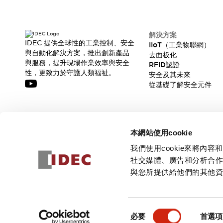
解決方案
IDEC 提供全球性的工業控制、安全
IIoT（工業物聯網）
與自動化解決方案，推出創新產品
去面板化
與服務，提升現場作業效率與安全
RFID認證
性，更致力於守護人類福祉。
安全及其未來
從基礎了解安全元件
訂閱我們的電子報，獲取我們的最新訊息!
本網站使用cookie
訂閱
我們使用cookie來將
社交媒體、廣告和分析合
與您所提供給他們的其他
© 2026 IDEC Corporation
隱私權政策
使用條款
同
必要
首選項
意