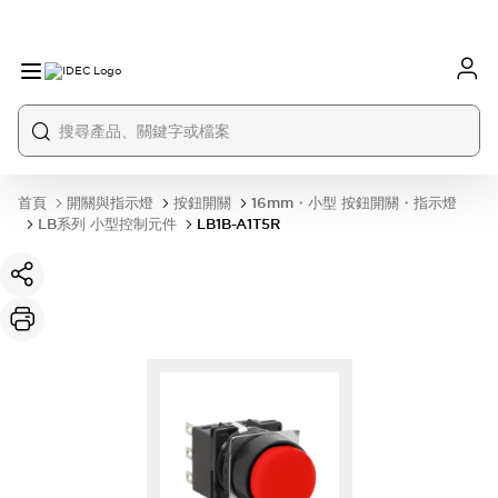
首頁
開關與指示燈
按鈕開關
16mm・小型 按鈕開關・指示燈
LB系列 小型控制元件
LB1B-A1T5R