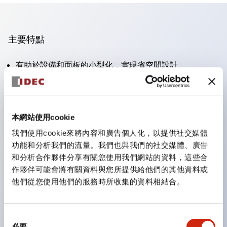
主要特點
有助於設備和面板的小型化，實現省空間設計
支持分離型／一體板型
豐富的顏色變化
也提供可標記的照光鏡片類型（非照光）
本網站使用cookie
提供2檔、3檔、照光型、帶鎖選擇開關以及蜂鳴器、撥
我們使用cookie來將內容和廣告個人化，以提供社交媒體
桿開關等
功能和分析我們的流量。我們也與我們的社交媒體、廣告
優異的防水性能。保護結構IP65
和分析合作夥伴分享有關您使用我們網站的資料，這些合
作夥伴可能會將有關資料與您所提供給他們的其他資料或
按鈕開關、選擇開關、帶鎖選擇開關最大支持3c接點。
他們從您使用他們的服務時所收集的資料相結合。
LED照光帶來明亮且鮮明的照光面
可用專用配件輕鬆更換為Φ22閃光輪廓型
同
必要