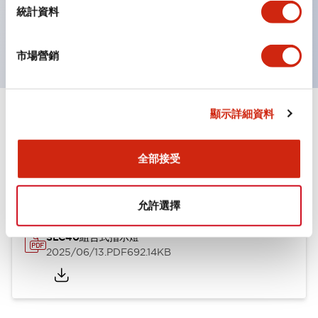
統計資料
UL、c-UL及TUV認證品。符合EN標準。 ※關於認證品
的指定方法，請另行洽詢。
市場營銷
顯示詳細資料
文件和檔案
全部接受
型錄和宣傳手冊
認證與標準
技術文件
其他
允許選擇
SLC40組合式指示燈
2025/06/13
.PDF
692.14KB