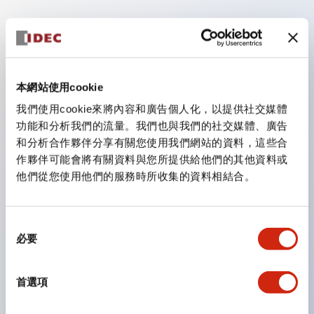
主要特點
可自由選擇7種照光面的40mm角尺寸集合顯示燈。
本網站使用cookie
即使高處安裝也易於觀看，配備可變窗。（不含C、L、
我們使用cookie來將內容和廣告個人化，以提供社交媒體
G型）
功能和分析我們的流量。我們也與我們的社交媒體、廣告
採用超高亮度面發光超級LED。
和分析合作夥伴分享有關您使用我們網站的資料，這些合
採用SS端子結構，不僅減少配線作業工時，還實現端子
作夥伴可能會將有關資料與您所提供給他們的其他資料或
他們從您使用他們的服務時所收集的資料相結合。
蓋與本體一體結構及防止螺絲脫落結構。
採用帶蓋連接金具，無需防觸電蓋。（與SS端子組合使
用時）
同
必要
意
易於標記作業，能即時應對突發的顯示規格變更，支援標
選
記薄膜。（僅限F型）
擇
首選項
即使在明亮環境下也易於確認點燈，配備聚光照光。（F
型LED專用）