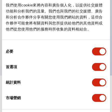
我們使用cookie來將內容和廣告個人化，以提供社交媒體
功能和分析我們的流量。我們也與我們的社交媒體、廣告
主要特點
和分析合作夥伴分享有關您使用我們網站的資料，這些合
作夥伴可能會將有關資料與您所提供給他們的其他資料或
將多個指示燈和按鈕組合成單一面板開孔，LED 照明可選
他們從您使用他們的服務時所收集的資料相結合。
6V、12V 或 24V 交流/直流電；120V 或 240V 交流電，
最多可達 200 個視窗（10 列乘 20 行），各種視窗尺寸與
同
按鈕幾乎可任意組合，多層鏡片結構允許多種雕刻選項，瞬
必要
意
時按鈕、選擇開關或鑰匙開關。
選
擇
首選項
統計資料
文件和檔案
市場營銷
型錄和宣傳手冊
認證與標準
技術文件
其他