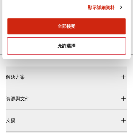
顯示詳細資料
SLC30組合式指示燈
2025/06/13
.PDF
645.28KB
全部接受
允許選擇
解決方案
資源與文件
支援