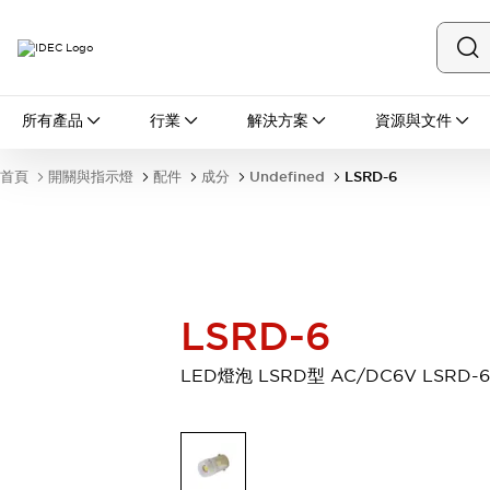
所有產品
所有產品
行業
解決方案
資源與文件
開關與指示燈
按鈕開關
首頁
開關與指示燈
配件
成分
Undefined
LSRD-6
指示燈和蜂鳴器
瀏覽全部
安全與防爆
安全設備
防爆設備
瀏覽全部
盤櫃
LSRD-6
繼電器·計時器
電源供應器
LED燈泡 LSRD型 AC/DC6V LSRD-6
回路保護器
LED照明裝置
端子台
瀏覽全部
自動化