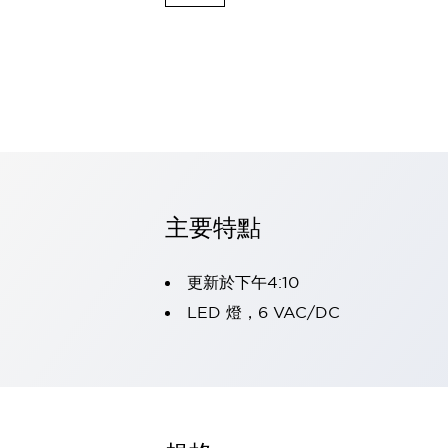
可程式控制器
可程式人機介面
工業乙太網路設備
瀏覽全部
自動識別
自動識別
感測器
瀏覽全部
行業
汽車
主要特點
工業機器人的潛在風險，從第三者角度徹底驗證
減少安全柵內的人身事故
兼顧良好的視認性及減少維修工時
更新於下午4:10
最適合小型裝置的安全對策
瀏覽全部
LED 燈，6 VAC/DC
工具機
降低機床成本的技巧簡單的讓人意外
尋找讓機床更小型化的可能性
從外觀設計的觀點提升機床的附加價值
預防導致機器故障的「瞬停」
3位置促動開關確保綜合加工中心機的安全性