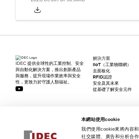
CAD檔
型錄和宣傳手冊
影片專區
選型系統
軟體下載
邏輯模擬器
產品資安通知
最新消息
解決方案
新聞中心
IDEC 提供全球性的工業控制、安全
IIoT（工業物聯網）
活動
與自動化解決方案，推出創新產品
去面板化
促銷活動
與服務，提升現場作業效率與安全
RFID認證
性，更致力於守護人類福祉。
部落格
安全及其未來
從基礎了解安全元件
支援
聯絡我們
服務據點
產品變更/停產通知
訂閱我們的電子報，獲取我們的最新訊息!
RoHS指令對應
本網站使用cookie
認證與標準
訂閱
我們使用cookie來將
社交媒體、廣告和分析合