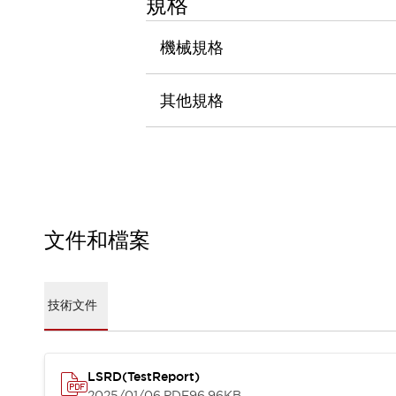
規格
瀏覽全部
機器人
機械規格
使人機協作更安全、更高效
發揮協作機器人潛力的安全措施
瀏覽全部
其他規格
半導體
提高半導體製造裝置設計自由度的方法
瞬間完成開關的更換，避免停機時間拉長
充分對應安全標準
瀏覽全部
瀏覽全部
解決方案
IIoT（工業物聯網）
文件和檔案
去面板化
RFID 認證
安全及其未來
安全及其未來 | 解決⽅案
技術文件
瀏覽全部
從基礎了解安全元件
瀏覽全部
資源與文件
LSRD(TestReport)
2025/01/06
.PDF
96.96KB