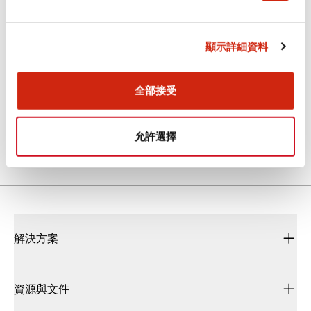
型錄和宣傳手冊
使用說明書
CAD檔
顯示詳細資料
SA2E/SA1E/SA1E-L型 放大器內置型小型光電感測器/
全部接受
雷射感測器
2026/07/23
.PDF
3.45MB
允許選擇
解決方案
資源與文件