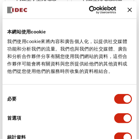
測器(雷射檢出型)
本網站使用cookie
我們使用cookie來將內容和廣告個人化，以提供社交媒體
功能和分析我們的流量。我們也與我們的社交媒體、廣告
和分析合作夥伴分享有關您使用我們網站的資料，這些合
採用可安全使用的
通用電源型、DC 電源
作夥伴可能會將有關資料與您所提供給他們的其他資料或
Class 1雷射。同等級
型、計時功能型機種豐
他們從您使用他們的服務時所收集的資料相結合。
最高速應答，可安定檢
富。最長檢出距離可達
出高速移動的物體。
50m（透過型）。
同
必要
意
已停產
選
SA1E型 放大器內
擇
首選項
置型小型光電感測
器
統計資料