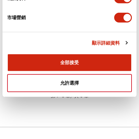
市場營銷
顯示詳細資料
標準尺寸、通用型，實
現精巧簡單並且具備必
要功能的「世界標準」
全部接受
光電感測器
允許選擇
第
1
~
5
筆／共
5
筆