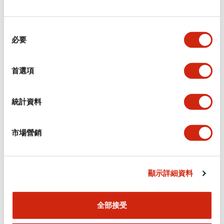
同
必要
意
選
擇
首選項
HS5E-K型 鑰匙鎖定型安全開關
HS5E-K型 鑰匙鎖定型安全開關
HS9Z-DH5RH
HS9Z-DH5LH
統計資料
門把型促動器 門把單元(右開門用)
門把型促動器 門把單元(左開門用)
HS9Z-DH5RH
HS9Z-DH5LH
市場營銷
顯示詳細資料
全部接受