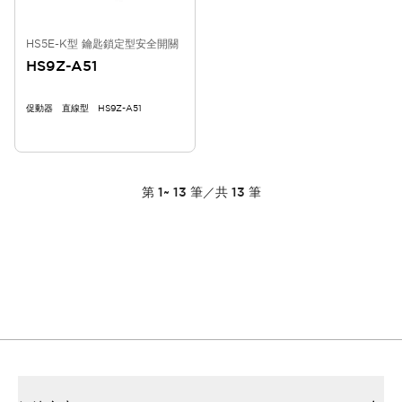
HS5E-K型 鑰匙鎖定型安全開關
HS9Z-A51
促動器 直線型 HS9Z-A51
第
1
~
13
筆／共
13
筆