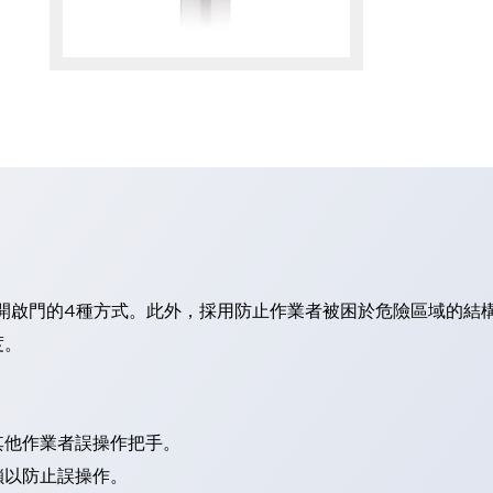
/開啟門的4種方式。此外，採用防止作業者被困於危險區域的結
度。
其他作業者誤操作把手。
鎖以防止誤操作。