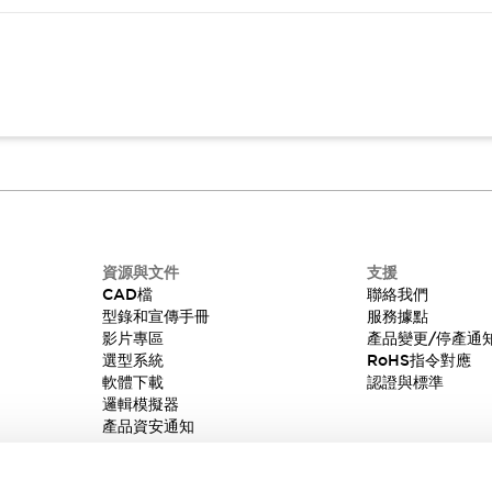
資源與文件
支援
CAD檔
聯絡我們
型錄和宣傳手冊
服務據點
影片專區
產品變更/停產通
選型系統
RoHS指令對應
軟體下載
認證與標準
邏輯模擬器
產品資安通知