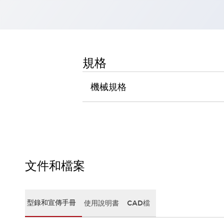
瀏覽全部
機器人
使人機協作更安全、更高效
發揮協作機器人潛力的安全措施
瀏覽全部
半導體
規格
提高半導體製造裝置設計自由度的方法
瞬間完成開關的更換，避免停機時間拉長
機械規格
充分對應安全標準
瀏覽全部
瀏覽全部
解決方案
IIoT（工業物聯網）
去面板化
RFID 認證
安全及其未來
文件和檔案
安全及其未來 | 解決⽅案
瀏覽全部
從基礎了解安全元件
瀏覽全部
型錄和宣傳手冊
使用說明書
CAD檔
資源與文件