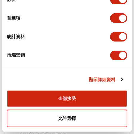
意
其他規格
選
擇
首選項
統計資料
文件和檔案
市場營銷
型錄和宣傳手冊
使用說明書
操作手冊
檢定合格書
技術文件
顯示詳細資料
EB3L型 本質安全防爆構造指示燈隔離柵（英文版）
2025/10/02
.PDF
562.26KB
全部接受
允許選擇
EB3L型 本質安全防爆構造指示燈隔離柵（日文版）
2025/08/24
.PDF
1.21MB