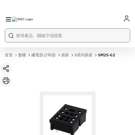
首頁
盤櫃
繼電器·計時器
插座
S系列插座
SM2S-62