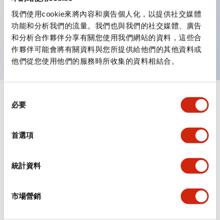
我們使用cookie來將內容和廣告個人化，以提供社交媒體
主要特點
功能和分析我們的流量。我們也與我們的社交媒體、廣告
和分析合作夥伴分享有關您使用我們網站的資料，這些合
我們提供多種表面配線型插座。
作夥伴可能會將有關資料與您所提供給他們的其他資料或
他們從您使用他們的服務時所收集的資料相結合。
同
+
規格
顯示全部
必要
意
選
機械規格
擇
首選項
統計資料
文件和檔案
市場營銷
型錄和宣傳手冊
CAD檔
認證與標準
技術文件
其他