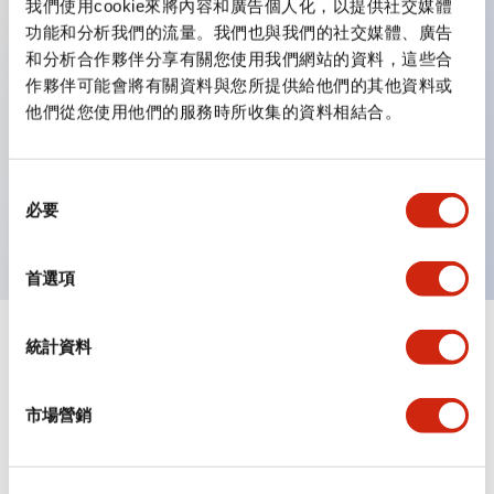
我們使用cookie來將內容和廣告個人化，以提供社交媒體
功能和分析我們的流量。我們也與我們的社交媒體、廣告
和分析合作夥伴分享有關您使用我們網站的資料，這些合
主要特點
作夥伴可能會將有關資料與您所提供給他們的其他資料或
他們從您使用他們的服務時所收集的資料相結合。
可根據用途選擇機種。,可與RU繼電器進行匹配識別。,配備
渡接金具作為配件。,與SJ系列螺絲尺寸相同，最佳匹配。,
亦可安裝小型計時器GT5Y型。,符合UL、c-UL認證及CE
同
必要
意
標誌規範。
選
擇
首選項
統計資料
文件和檔案
市場營銷
型錄和宣傳手冊
其他